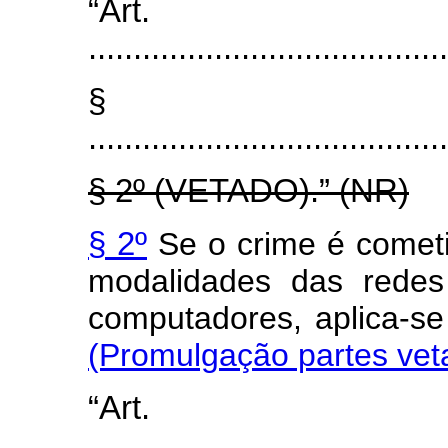
“Art
........................................
§
........................................
§ 2º
(VETADO).”
(NR)
§ 2º
Se o crime é comet
modalidades das redes
computadores, aplica-se 
(Promulgação partes vet
“Art
........................................