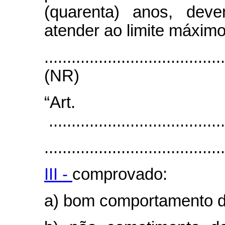
(quarenta) anos, deve
atender ao limite máximo
........................................
(NR)
“Art
.......................................
........................................
III -
comprovado:
a) bom comportamento d