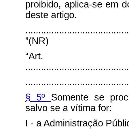
proibido, aplica-se em 
deste artigo.
........................................
”(NR)
“Art
........................................
........................................
§ 5º
Somente se proc
salvo se a vítima for:
I - a Administração Públic