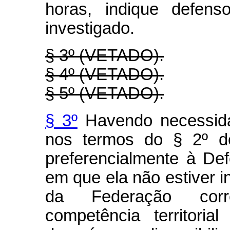
horas, indique defens
investigado.
§ 3º (VETADO).
§ 4º (VETADO).
§ 5º (VETADO).
§ 3º
Havendo necessida
nos termos do § 2º de
preferencialmente à Def
em que ela não estiver i
da Federação corr
competência territoria