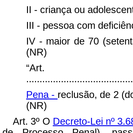
II - criança ou adolescen
III - pessoa com deficiên
IV - maior de 70 (seten
(NR)
“Art
........................................
Pena -
reclusão, de 2 (d
(NR)
Art. 3º
O
Decreto-Lei nº 3.6
de Processo Penal), pas