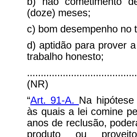
b) não cometimento de
(doze) meses;
c) bom desempenho no tra
d) aptidão para prover a
trabalho honesto;
........................................
(NR)
“
Art. 91-A.
Na hipótese
às quais a lei comine p
anos de reclusão, poder
produto ou provei