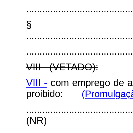
........................................
§ 
........................................
........................................
VIII -
(VETADO):
VIII -
com emprego de arm
proibido:
(Promulgaçã
.......................................
(NR)