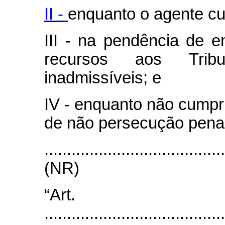
II -
enquanto o agente cu
III - na pendência de 
recursos aos Tribu
inadmissíveis; e
IV - enquanto não cumpr
de não persecução penal
.......................................
(NR)
“Art
........................................