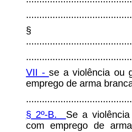
........................................
§ 
........................................
........................................
VII -
se a violência ou
emprego de arma branca
........................................
§ 2º-B.
Se a violênci
com emprego de arma 