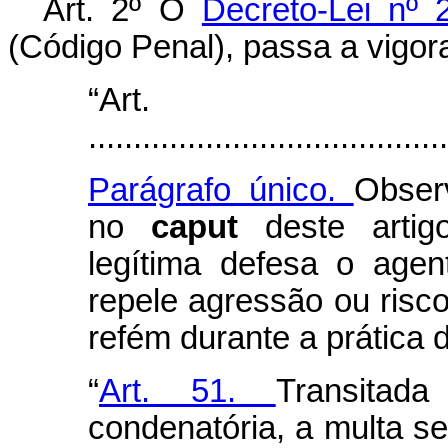
Art. 2º
O
Decreto-Lei nº
(Código Penal), passa a vigor
“Art
........................................
Parágrafo único.
Obser
no
caput
deste artig
legítima defesa o age
repele agressão ou risc
refém durante a prática 
“
Art. 51.
Transita
condenatória, a multa se