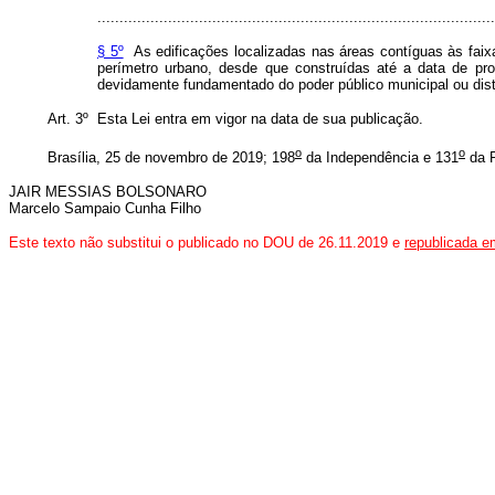
..........................................................................................
§ 5º
As edificações localizadas nas áreas contíguas às faix
perímetro urbano, desde que construídas até a data de pro
devidamente fundamentado do poder público municipal ou distr
Art. 3º Esta Lei entra em vigor na data de sua publicação.
o
o
Brasília, 25 de novembro de 2019; 198
da Independência e 131
da R
JAIR MESSIAS BOLSONARO
Marcelo Sampaio Cunha Filho
Este texto não substitui o publicado no DOU de 26.11.2019 e
republicada e