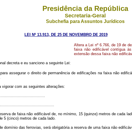
Presidência da República
Secretaria-Geral
Subchefia para Assuntos Jurídicos
LEI Nº 13.913, DE 25 DE NOVEMBRO DE 2019
Altera a Lei nº 6.766, de 19 de d
faixa não edificável contígua à
extensão dessa faixa não edificável
al decreta e eu sanciono a seguinte Lei:
 para assegurar o direito de permanência de edificações na faixa não edificá
.
a vigorar com as seguintes alterações:
......................................
..............................................
serva de faixa não edificável de, no mínimo, 15 (quinze) metros de cada lado 
 de 5 (cinco) metros de cada lado.
de domínio das ferrovias, será obrigatória a reserva de uma faixa não edificá