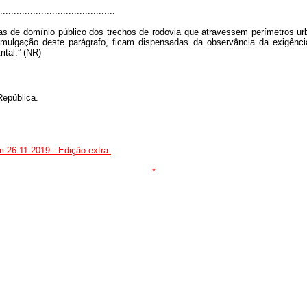
..........................................
as de domínio público dos trechos de rodovia que atravessem perímetros u
mulgação deste parágrafo, ficam dispensadas da observância da exigência
ital.” (NR)
epública.
m 26.11.2019 - Edição extra.
*