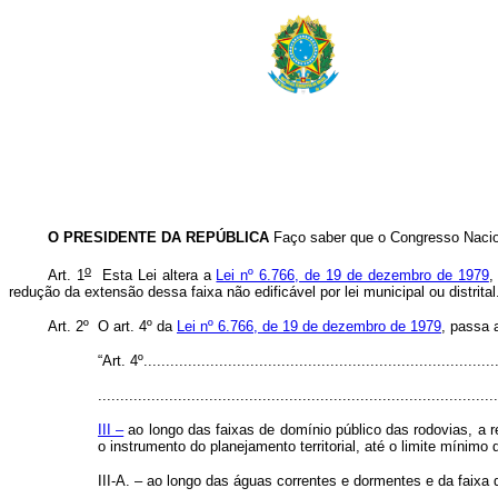
O PRESIDENTE DA REPÚBLICA
Faço saber que o Congresso Nacion
o
Art. 1
Esta Lei altera a
Lei nº 6.766, de 19 de dezembro de 1979
,
redução da extensão dessa faixa não edificável por lei municipal ou distrital
Art. 2º O art. 4º da
Lei nº 6.766, de 19 de dezembro de 1979
, passa 
“Art. 4º................................................................................
..........................................................................................
III –
ao longo das faixas de domínio público das rodovias, a re
o instrumento do planejamento territorial, até o limite mínimo
III-A. – ao longo das águas correntes e dormentes e da faixa 