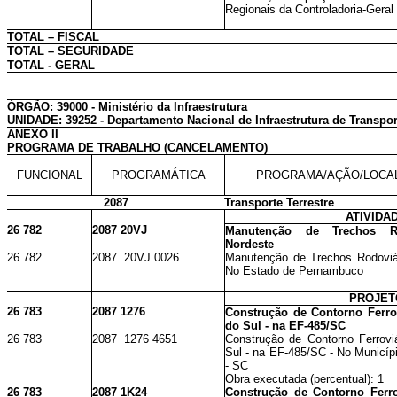
Regionais da Controladoria-Geral
TOTAL – FISCAL
TOTAL – SEGURIDADE
TOTAL - GERAL
ÓRGÃO: 39000 - Ministério da Infraestrutura
UNIDADE: 39252 - Departamento Nacional de Infraestrutura de Transpor
ANEXO II
PROGRAMA DE TRABALHO (CANCELAMENTO)
FUNCIONAL
PROGRAMÁTICA
PROGRAMA/AÇÃO/LOCA
2087
Transporte Terrestre
ATIVIDA
26 782
2087 20VJ
Manutenção de Trechos R
Nordeste
26 782
2087 20VJ 0026
Manutenção de Trechos Rodoviá
No Estado de Pernambuco
PROJET
26 783
2087 1276
Construção de Contorno Ferro
do Sul - na EF-485/SC
26 783
2087 1276 4651
Construção de Contorno Ferrov
Sul - na EF-485/SC - No Municíp
- SC
Obra executada (percentual): 1
26 783
2087 1K24
Construção de Contorno Ferro