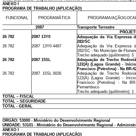
ANEXO I
PROGRAMA DE TRABALHO (APLICAÇÃO)
FUNCIONAL
PROGRAMÁTICA
PROGRAMA/AÇÃO/LOCA
2087
Transporte Terrestre
PROJET
26 782
2087 13Y0
Adequação da Via Expressa de
282/SC
26 782
2087 13Y0 4497
Adequação da Via Expressa de
282/SC - No Município de Florian
Trecho adequado (quilômetro): 5
26 782
2087 15SL
Adequação de Trecho Rodoviá
122(A) (Lagoa Grande) - Iníc
Francisco (Petrolina) - Na BR-
26 782
2087 15SL 0026
Adequação de Trecho Rodoviá
122(A) (Lagoa Grande) - Iníc
Francisco (Petrolina) - Na B
Pernambuco
Trecho adequado (quilômetro): 1
TOTAL – FISCAL
TOTAL – SEGURIDADE
TOTAL - GERAL
ÓRGÃO: 53000 - Ministério do Desenvolvimento Regional
UNIDADE: 53101 - Ministério do Desenvolvimento Regional - Administr
ANEXO I
PROGRAMA DE TRABALHO (APLICAÇÃO)