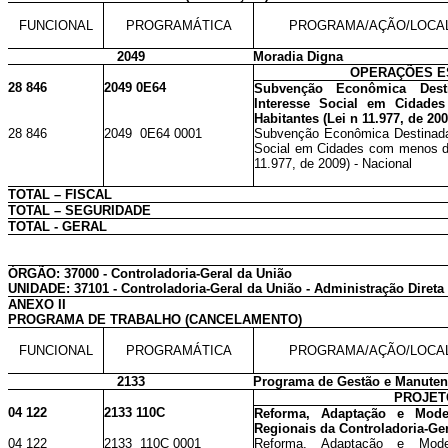
FUNCIONAL
PROGRAMÁTICA
PROGRAMA/AÇÃO/LOCA
2049
Moradia Digna
OPERAÇÕES E
28 846
2049 0E64
Subvenção Econômica Dest
Interesse Social em Cidade
Habitantes (Lei n 11.977, de 200
28 846
2049 0E64 0001
Subvenção Econômica Destinada
Social em Cidades com menos de
11.977, de 2009) - Nacional
TOTAL – FISCAL
TOTAL – SEGURIDADE
TOTAL - GERAL
ÓRGÃO: 37000 - Controladoria-Geral da União
UNIDADE: 37101 - Controladoria-Geral da União - Administração Direta
ANEXO II
PROGRAMA DE TRABALHO (CANCELAMENTO)
FUNCIONAL
PROGRAMÁTICA
PROGRAMA/AÇÃO/LOCA
2133
Programa de Gestão e Manutenç
PROJET
04 122
2133 110C
Reforma, Adaptação e Mode
Regionais da Controladoria-Ge
04 122
2133 110C 0001
Reforma, Adaptação e Mode