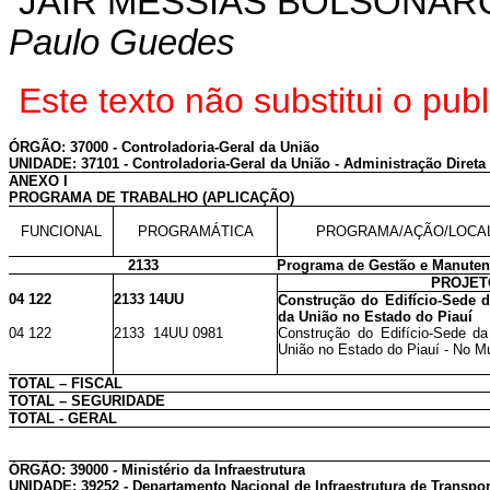
JAIR MESSIAS BOLSONAR
Paulo Guedes
Este texto não substitui o pu
ÓRGÃO: 37000 - Controladoria-Geral da União
UNIDADE: 37101 - Controladoria-Geral da União - Administração Direta
ANEXO I
PROGRAMA DE TRABALHO (APLICAÇÃO)
FUNCIONAL
PROGRAMÁTICA
PROGRAMA/AÇÃO/LOCA
2133
Programa de Gestão e Manutenç
PROJET
04 122
2133 14UU
Construção do Edifício-Sede d
da União no Estado do Piauí
04 122
2133 14UU 0981
Construção do Edifício-Sede da 
União no Estado do Piauí - No Mu
TOTAL – FISCAL
TOTAL – SEGURIDADE
TOTAL - GERAL
ÓRGÃO: 39000 - Ministério da Infraestrutura
UNIDADE: 39252 - Departamento Nacional de Infraestrutura de Transpor