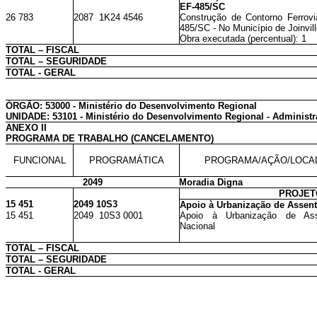
EF-485/SC
26 783
2087 1K24 4546
Construção de Contorno Ferroviá
485/SC - No Município de Joinvil
Obra executada (percentual): 1
TOTAL – FISCAL
TOTAL – SEGURIDADE
TOTAL - GERAL
ÓRGÃO: 53000 - Ministério do Desenvolvimento Regional
UNIDADE: 53101 - Ministério do Desenvolvimento Regional - Administr
ANEXO II
PROGRAMA DE TRABALHO (CANCELAMENTO)
FUNCIONAL
PROGRAMÁTICA
PROGRAMA/AÇÃO/LOCA
2049
Moradia Digna
PROJET
15 451
2049 10S3
Apoio à Urbanização de Assen
15 451
2049 10S3 0001
Apoio à Urbanização de Ass
Nacional
TOTAL – FISCAL
TOTAL – SEGURIDADE
TOTAL - GERAL