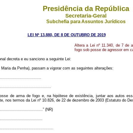
Presidência da República
Secretaria-Geral
Subchefia para Assuntos Jurídicos
LEI Nº 13.880, DE 8 DE OUTUBRO DE 2019
Altera a Lei nº 11.340, de 7 de
fogo sob posse de agressor em ca
al decreta e eu sanciono a seguinte Lei:
 Maria da Penha), passam a vigorar com as seguintes alterações:
..................................
...........................................
posse de arma de fogo e, na hipótese de existência, juntar aos autos ess
rte, nos termos da Lei nº 10.826, de 22 de dezembro de 2003 (Estatuto do D
......................................” (NR)
...................................
.............................................