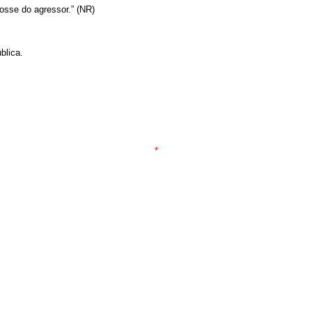
osse do agressor.” (NR)
blica.
*