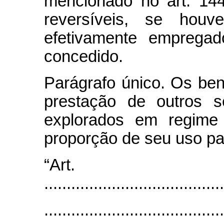
mencionado no art. 14
reversíveis, se houv
efetivamente empregad
concedido.
Parágrafo único. Os bens
prestação de outros s
explorados em regime 
proporção de seu uso pa
“Art
........................................
........................................