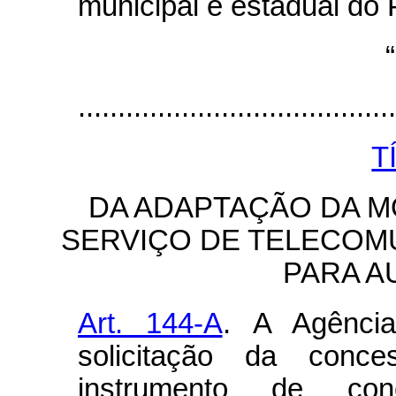
municipal e estadual do
.......................................
T
DA ADAPTAÇÃO DA M
SERVIÇO DE TELECOM
PARA A
Art. 144-A
.
A Agência
solicitação da conce
instrumento de con