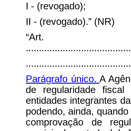
I - (revogado);
II - (revogado).” (NR)
“Art
........................................
........................................
Parágrafo único.
A Agênc
de regularidade fisca
entidades integrantes da
podendo, ainda, quando 
comprovação de regul