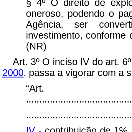
§ 4º O direito de explo
oneroso, podendo o pa
Agência, ser conve
investimento, conforme d
(NR)
Art. 3º O inciso IV do art. 6
2000
, passa a vigorar com a 
“Ar
........................................
........................................
IV -
contribuição de 1% 