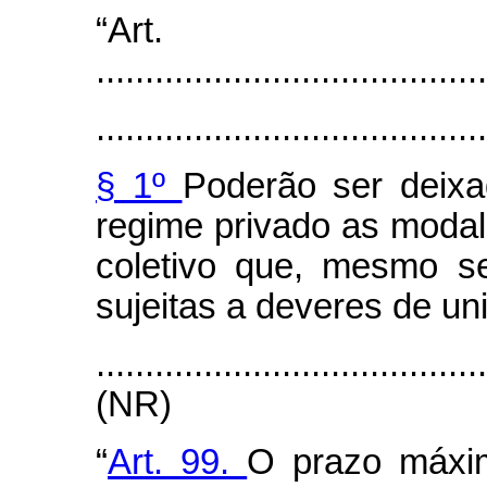
“Art
........................................
........................................
§ 1º
Poderão ser deix
regime privado as modal
coletivo que, mesmo s
sujeitas a deveres de un
.......................................
(NR)
“
Art. 99.
O prazo máxi