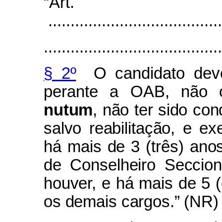
“Art
.......................................
........................................
§ 2º
O candidato deve 
perante a OAB, não 
nutum
, não ter sido con
salvo reabilitação, e ex
há mais de 3 (três) ano
de Conselheiro Seccio
houver, e há mais de 5 (
os demais cargos.”
(NR)