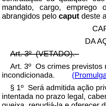
mandato, cargo, emprego 
abrangidos pelo
caput
deste a
CAP
DA A
Art. 3º (VETADO).
Art. 3º Os crimes previstos
incondicionada.
(Promulga
§ 1º Será admitida ação pri
intentada no prazo legal, cabe
queixa, repudiá-la e oferecer d