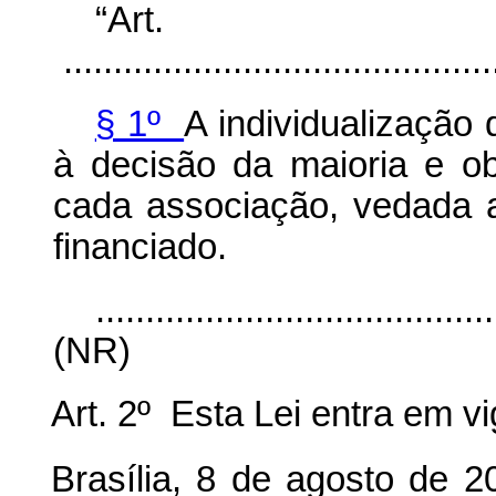
“Ar
............................................
§ 1º
A individualização
à decisão da maioria e ob
cada associação, vedada a
financiado.
........................................
(NR)
Art. 2º Esta Lei entra em v
Brasília, 8 de agosto de 2