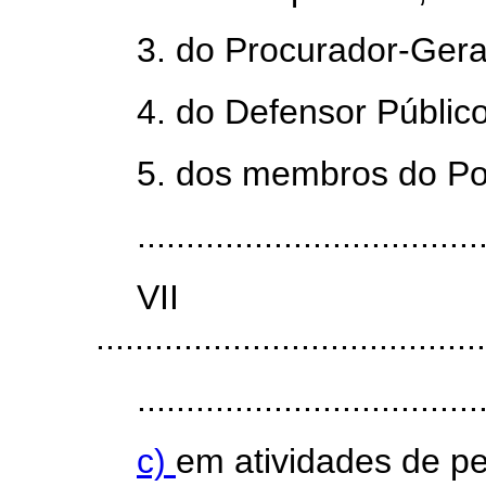
3. do Procurador-Gera
4. do Defensor Públic
5. dos membros do Pod
...................................
VI
........................................
...................................
c)
em atividades de pes