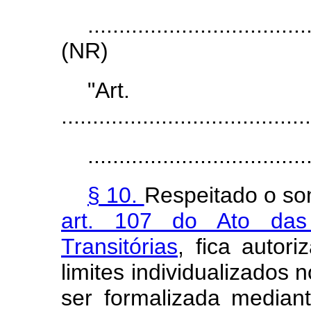
...................................
(NR)
"Ar
........................................
...................................
§ 10.
Respeitado o so
art. 107 do Ato das D
Transitórias
, fica autor
limites individualizados 
ser formalizada mediant