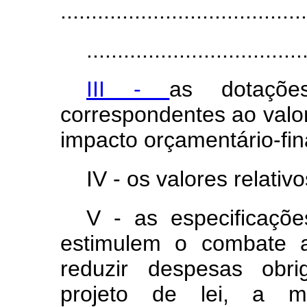
........................................
...................................
III -
as dotaçõe
correspondentes ao valor
impacto orçamentário-fin
IV - os valores relati
V - as especificaçõe
estimulem o combate a
reduzir despesas obri
projeto de lei, a m