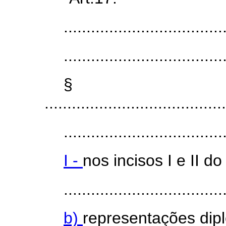
...................................
...................................
§
........................................
...................................
I -
nos incisos I e II d
...................................
b)
representações dipl