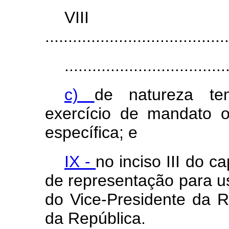
VI
........................................
...................................
c)
de natureza tem
exercício de mandato 
específica; e
IX -
no inciso III do c
de representação para u
do Vice-Presidente da R
da República.