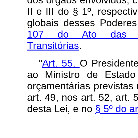
dos órgãos envolvidos, c
II e III do § 1º, respect
globais desses Podere
107 do Ato das Dis
Transitórias
.
"
Art. 55.
O President
ao Ministro de Estado
orçamentárias previstas 
art. 49, nos art. 52, art.
desta Lei, e no
§ 5º do a
"Ar
........................................