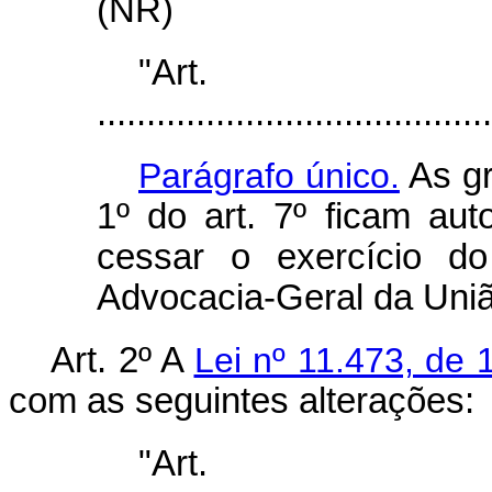
(NR)
"Ar
........................................
Parágrafo único.
As gr
1º do art. 7º ficam au
cessar o exercício d
Advocacia-Geral da Uniã
Art. 2º A
Lei nº 11.473, de
com as seguintes alterações:
"Ar