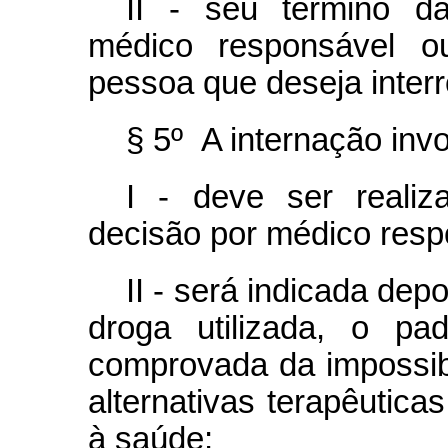
II - seu término d
médico responsável ou
pessoa que deseja inter
§ 5º A internação invo
I - deve ser reali
decisão por médico res
II - será indicada dep
droga utilizada, o p
comprovada da impossibi
alternativas terapêutica
à saúde;