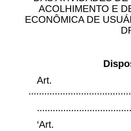
ACOLHIMENTO E D
ECONÔMICA DE USUÁ
D
Dispo
Art
.......................................
...................................
‘Ar