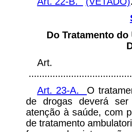
Art. 22-B.
(VETADO)
Do Tratamento do
D
Art
.......................................
Art. 23-A.
O tratame
de drogas deverá se
atenção à saúde, com p
de tratamento ambulatori