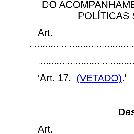
DO ACOMPANHAMEN
POLÍTICAS
Art
.......................................
...................................
‘Art. 17.
(VETADO)
.’
Das
Art