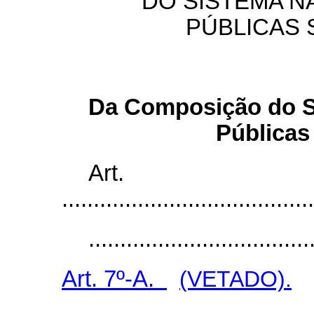
DO SISTEMA N
PÚBLICAS
Da Composição do Si
Públicas
Ar
........................................
...................................
Art. 7º-A.
(VETADO).