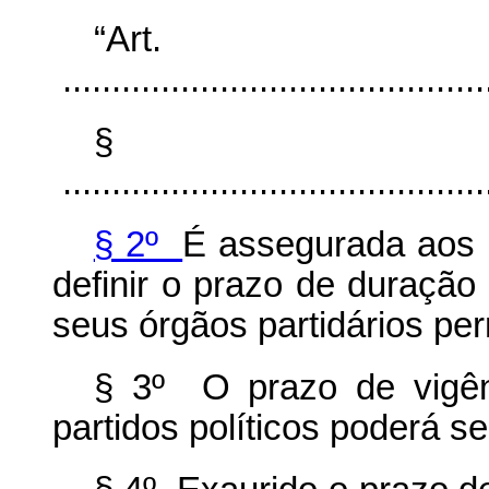
“Ar
............................................
§
............................................
§ 2º
É assegurada aos p
definir o prazo de duraç
seus órgãos partidários pe
§ 3º O prazo de vigên
partidos políticos poderá se