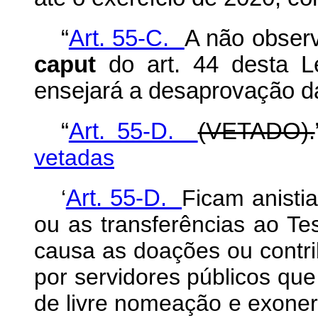
“
Art. 55-C.
A não observ
caput
do art. 44 desta L
ensejará a desaprovação d
“
Art. 55-D.
(VETADO).
vetadas
‘
Art. 55-D.
Ficam anisti
ou as transferências ao T
causa as doações ou contri
por servidores públicos qu
de livre nomeação e exonera