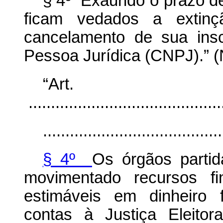
§ 4º Exaurido o prazo de
ficam vedados a extin
cancelamento de sua ins
Pessoa Jurídica (CNPJ).” 
“Ar
............................................
........................................
§ 4º
Os órgãos partid
movimentado recursos fi
estimáveis em dinheiro 
contas à Justiça Eleito