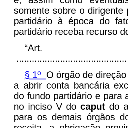
e, assim como eventuais
somente sobre o dirigente 
partidário à época do f
partidário receba recurso do
“Ar
............................................
§ 1º
O órgão de direção 
a abrir conta bancária e
do fundo partidário e para 
no inciso V do
caput
do ar
para os demais órgãos do
receita, a obrigação prev