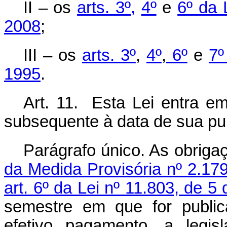
II – os
arts. 3º,
4º
e
6º da 
2008
;
III – os
arts. 3º
,
4º
,
6º
e
7º
1995
.
Art. 11. Esta Lei entra em
subsequente à data de sua publ
Parágrafo único. As obriga
da Medida Provisória nº 2.17
art. 6º da Lei nº 11.803, de 
semestre em que for public
efetivo pagamento, a legi