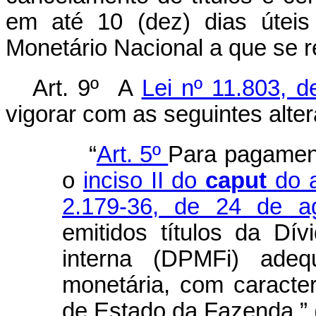
em até 10 (dez) dias úteis
Monetário Nacional a que se r
Art. 9º A
Lei nº 11.803, 
vigorar com as seguintes alte
“
Art. 5º
Para pagament
o
inciso II do
caput
do a
2.179-36, de 24 de a
emitidos títulos da Dív
interna (DPMFi) adeq
monetária, com caracterí
de Estado da Fazenda.”