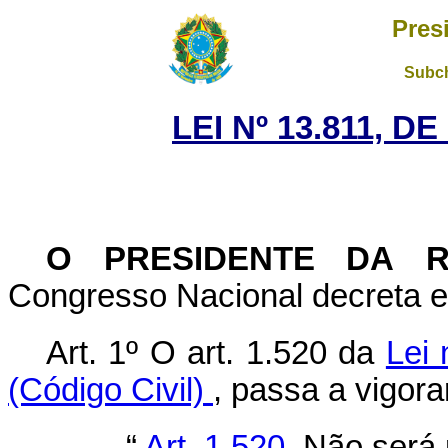
Pres
Subch
LEI Nº 13.811, D
O PRESIDENTE DA 
Congresso Nacional decreta e 
Art. 1º
O art. 1.520 da
Lei 
(Código Civil)
, passa a vigor
“
Art. 1.520.
Não será 