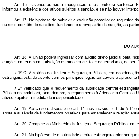
Art. 16. Havendo ou não a impugnação, o juiz proferirá sentença. Pa
informou a existência dos ativos sujeitos à sanção, e se não houver interp
Art. 17. Na hipótese de sobrevir a exclusão posterior do requerido
ou seus comitês de sanções, fundamente a revogação da sanção, as partes 
DO AUX
Art. 18. A União poderá ingressar com auxílio direto judicial para in
e ações em curso em jurisdição estrangeira em face de terrorismo, de seu f
§ 1º O Ministério da Justiça e Segurança Pública, em coordenação c
estrangeira está de acordo com os princípios legais aplicáveis e apresenta
§ 2º Verificado que o requerimento da autoridade central estrangei
Pública encaminhará, sem demora, o requerimento à Advocacia-Geral da Uni
ativos sujeitos à medida de indisponibilidade.
Art. 19. Aplica-se o disposto no art. 14, nos incisos I e II do § 1º 
sobre a ausência de fundamentos objetivos para estabelecer a relação entre
Art. 20. Compete ao Ministério da Justiça e Segurança Pública, em c
Art. 21. Na hipótese de a autoridade central estrangeira informar que