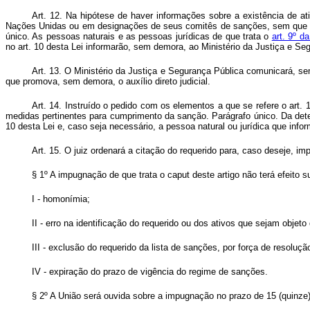
Art. 12. Na hipótese de haver informações sobre a existência de a
Nações Unidas ou em designações de seus comitês de sanções, sem que tenh
único. As pessoas naturais e as pessoas jurídicas de que trata o
art. 9º d
no art. 10 desta Lei informarão, sem demora, ao Ministério da Justiça e Se
Art. 13. O Ministério da Justiça e Segurança Pública comunicará, se
que promova, sem demora, o auxílio direto judicial.
Art. 14. Instruído o pedido com os elementos a que se refere o art. 
medidas pertinentes para cumprimento da sanção. Parágrafo único. Da deter
10 desta Lei e, caso seja necessário, a pessoa natural ou jurídica que info
Art. 15. O juiz ordenará a citação do requerido para, caso deseje, i
§ 1º A impugnação de que trata o caput deste artigo não terá efeito 
I - homonímia;
II - erro na identificação do requerido ou dos ativos que sejam objeto
III - exclusão do requerido da lista de sanções, por força de resol
IV - expiração do prazo de vigência do regime de sanções.
§ 2º A União será ouvida sobre a impugnação no prazo de 15 (quinze)