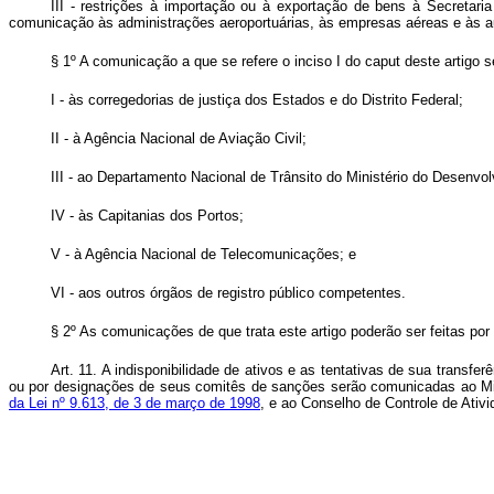
III - restrições à importação ou à exportação de bens à Secretari
comunicação às administrações aeroportuárias, às empresas aéreas e às au
§ 1º A comunicação a que se refere o inciso I do caput deste artigo
I - às corregedorias de justiça dos Estados e do Distrito Federal;
II - à Agência Nacional de Aviação Civil;
III - ao Departamento Nacional de Trânsito do Ministério do Desenvo
IV - às Capitanias dos Portos;
V - à Agência Nacional de Telecomunicações; e
VI - aos outros órgãos de registro público competentes.
§ 2º As comunicações de que trata este artigo poderão ser feitas por
Art. 11. A indisponibilidade de ativos e as tentativas de sua trans
ou por designações de seus comitês de sanções serão comunicadas ao Mini
da Lei nº 9.613, de 3 de março de 1998
, e ao Conselho de Controle de Ativi