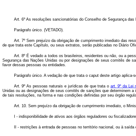
Art. 6º As resoluções sancionatórias do Conselho de Segurança das
Parágrafo único. (VETADO).
Art. 7º Sem prejuízo da obrigação de cumprimento imediato das re
de que trata este Capítulo, ou seus extratos, serão publicadas no Diário Ofi
Art. 8º É vedado a todos os brasileiros, residentes ou não, ou a pes
Segurança das Nações Unidas ou por designações de seus comitês de sançõe
favor dessas pessoas ou entidades.
Parágrafo único. A vedação de que trata o caput deste artigo aplica-
Art. 9º As pessoas naturais e jurídicas de que trata o
art. 9º da Le
Unidas ou as designações de seus comitês de sanções que determinem a indi
de tais resoluções, na forma e nas condições definidas por seu órgão regula
Art. 10. Sem prejuízo da obrigação de cumprimento imediato, o Mini
I - indisponibilidade de ativos aos órgãos reguladores ou fiscalizad
II - restrições à entrada de pessoas no território nacional, ou à saí