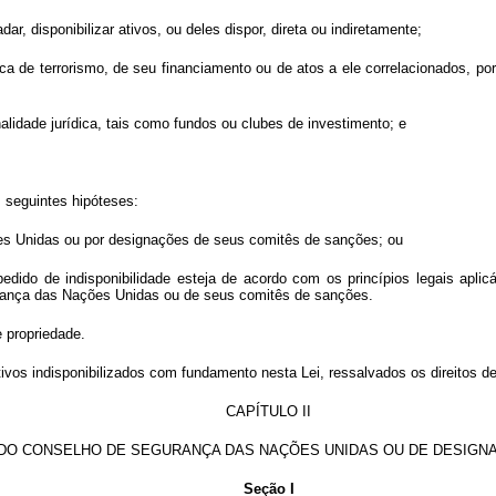
ladar, disponibilizar ativos, ou deles dispor, direta ou indiretamente;
tica de terrorismo, de seu financiamento ou de atos a ele correlacionados, p
alidade jurídica, tais como fundos ou clubes de investimento; e
as seguintes hipóteses:
es Unidas ou por designações de seus comitês de sanções; ou
 pedido de indisponibilidade esteja de acordo com os princípios legais apl
urança das Nações Unidas ou de seus comitês de sanções.
e propriedade.
tivos indisponibilizados com fundamento nesta Lei, ressalvados os direitos de
CAPÍTULO II
DO CONSELHO DE SEGURANÇA DAS NAÇÕES UNIDAS OU DE DESIGN
Seção I