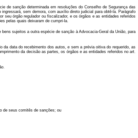
espécie de sanção determinada em resoluções do Conselho de Segurança das
gressará, sem demora, com auxílio direto judicial para obtê-la. Parágrafo
or seu órgão regulador ou fiscalizador, e os órgãos e as entidades referidos
ões pelas quais deixaram de cumpri-la.
 e bens sujeitos a outra espécie de sanção à Advocacia-Geral da União, para
ado da data do recebimento dos autos, e sem a prévia oitiva do requerido, as
mprimento da decisão as partes, os órgãos e as entidades referidos no art.
ão.
ção de seus comitês de sanções; ou