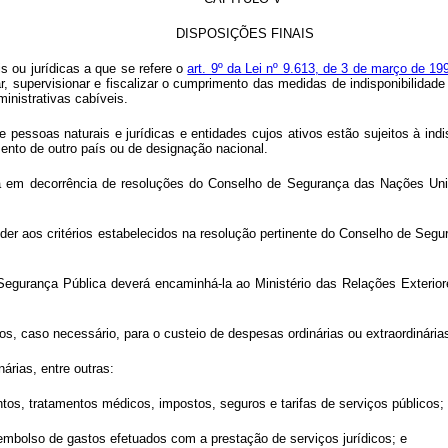
DISPOSIÇÕES FINAIS
s ou jurídicas a que se refere o
art. 9º da Lei nº 9.613, de 3 de março de 1
ar, supervisionar e fiscalizar o cumprimento das medidas de indisponibilidade
ministrativas cabíveis.
de pessoas naturais e jurídicas e entidades cujos ativos estão sujeitos à i
nto de outro país ou de designação nacional.
ada em decorrência de resoluções do Conselho de Segurança das Nações Un
nder aos critérios estabelecidos na resolução pertinente do Conselho de S
 e Segurança Pública deverá encaminhá-la ao Ministério das Relações Exteri
dos, caso necessário, para o custeio de despesas ordinárias ou extraordinária
árias, entre outras:
os, tratamentos médicos, impostos, seguros e tarifas de serviços públicos;
eembolso de gastos efetuados com a prestação de serviços jurídicos; e