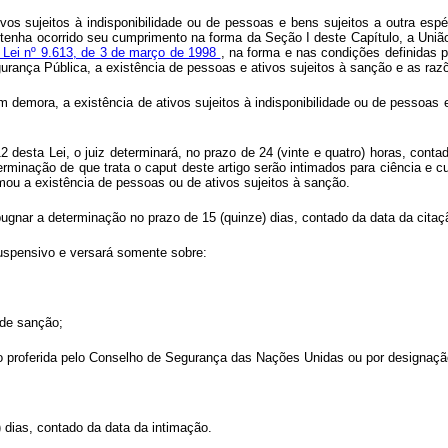
tivos sujeitos à indisponibilidade ou de pessoas e bens sujeitos a outra 
a ocorrido seu cumprimento na forma da Seção I deste Capítulo, a União in
a Lei nº 9.613, de 3 de março de 1998
, na forma e nas condições definidas p
gurança Pública, a existência de pessoas e ativos sujeitos à sanção e as raz
m demora, a existência de ativos sujeitos à indisponibilidade ou de pessoas
12 desta Lei, o juiz determinará, no prazo de 24 (vinte e quatro) horas, cont
minação de que trata o caput deste artigo serão intimados para ciência e cu
rmou a existência de pessoas ou de ativos sujeitos à sanção.
mpugnar a determinação no prazo de 15 (quinze) dias, contado da data da citaç
suspensivo e versará somente sobre:
 de sanção;
ução proferida pelo Conselho de Segurança das Nações Unidas ou por designa
 dias, contado da data da intimação.