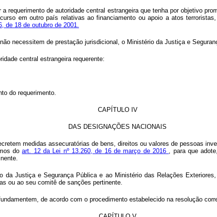
ender a requerimento de autoridade central estrangeira que tenha por objetivo
urso em outro país relativas ao financiamento ou apoio a atos terroristas
6, de 18 de outubro de 2001.
e não necessitem de prestação jurisdicional, o Ministério da Justiça e Segur
ridade central estrangeira requerente:
nto do requerimento.
CAPÍTULO IV
DAS DESIGNAÇÕES NACIONAIS
e decretem medidas assecuratórias de bens, direitos ou valores de pessoas i
ermos do
art. 12 da Lei nº 13.260, de 16 de março de 2016
, para que adote
nente.
o da Justiça e Segurança Pública e ao Ministério das Relações Exteriores,
 ou ao seu comitê de sanções pertinente.
fundamentem, de acordo com o procedimento estabelecido na resolução cor
CAPÍTULO V