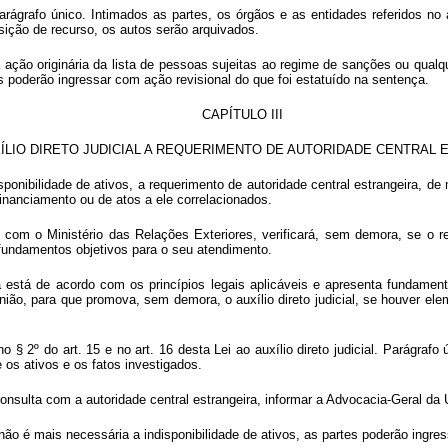
rágrafo único. Intimados as partes, os órgãos e as entidades referidos no a
osição de recurso, os autos serão arquivados.
 da ação originária da lista de pessoas sujeitas ao regime de sanções ou qu
poderão ingressar com ação revisional do que foi estatuído na sentença.
CAPÍTULO III
ÍLIO DIRETO JUDICIAL A REQUERIMENTO DE AUTORIDADE CENTRAL
disponibilidade de ativos, a requerimento de autoridade central estrangeira, 
inanciamento ou de atos a ele correlacionados.
om o Ministério das Relações Exteriores, verificará, sem demora, se o req
 fundamentos objetivos para o seu atendimento.
ra está de acordo com os princípios legais aplicáveis e apresenta fundamen
ão, para que promova, sem demora, o auxílio direto judicial, se houver ele
e no § 2º do art. 15 e no art. 16 desta Lei ao auxílio direto judicial. Parágr
 os ativos e os fatos investigados.
onsulta com a autoridade central estrangeira, informar a Advocacia-Geral da 
 não é mais necessária a indisponibilidade de ativos, as partes poderão ingre