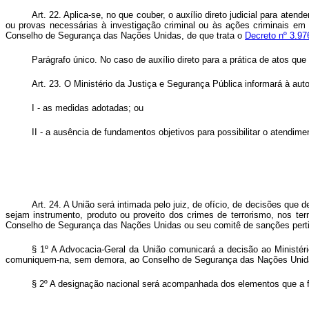
Art. 22. Aplica-se, no que couber, o auxílio direto judicial para at
ou provas necessárias à investigação criminal ou às ações criminais em c
Conselho de Segurança das Nações Unidas, de que trata o
Decreto nº 3.97
Parágrafo único. No caso de auxílio direto para a prática de atos qu
Art. 23. O Ministério da Justiça e Segurança Pública informará à auto
I - as medidas adotadas; ou
II - a ausência de fundamentos objetivos para possibilitar o atendime
Art. 24. A União será intimada pelo juiz, de ofício, de decisões qu
sejam instrumento, produto ou proveito dos crimes de terrorismo, nos t
Conselho de Segurança das Nações Unidas ou seu comitê de sanções perti
§ 1º A Advocacia-Geral da União comunicará a decisão ao Ministéri
comuniquem-na, sem demora, ao Conselho de Segurança das Nações Unidas
§ 2º A designação nacional será acompanhada dos elementos que a 