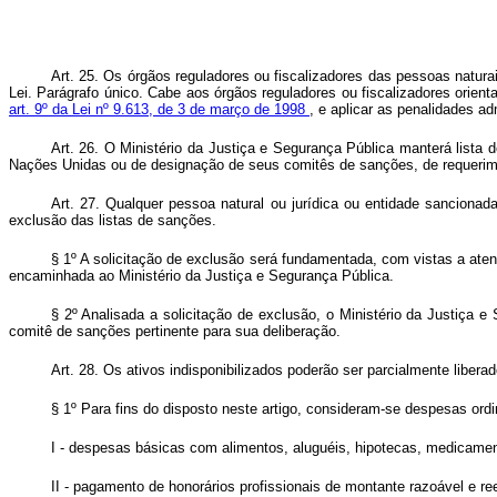
Art. 25. Os órgãos reguladores ou fiscalizadores das pessoas naturai
Lei. Parágrafo único. Cabe aos órgãos reguladores ou fiscalizadores orient
art. 9º da Lei nº 9.613, de 3 de março de 1998
, e aplicar as penalidades ad
Art. 26. O Ministério da Justiça e Segurança Pública manterá lista 
Nações Unidas ou de designação de seus comitês de sanções, de requerime
Art. 27. Qualquer pessoa natural ou jurídica ou entidade sancion
exclusão das listas de sanções.
§ 1º A solicitação de exclusão será fundamentada, com vistas a ate
encaminhada ao Ministério da Justiça e Segurança Pública.
§ 2º Analisada a solicitação de exclusão, o Ministério da Justiça
comitê de sanções pertinente para sua deliberação.
Art. 28. Os ativos indisponibilizados poderão ser parcialmente libera
§ 1º Para fins do disposto neste artigo, consideram-se despesas ordin
I - despesas básicas com alimentos, aluguéis, hipotecas, medicament
II - pagamento de honorários profissionais de montante razoável e r