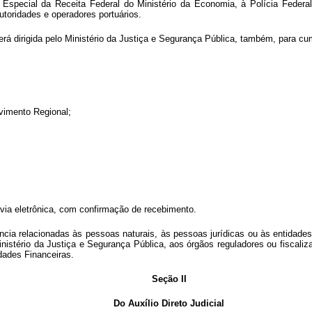
a Especial da Receita Federal do Ministério da Economia, à Polícia Feder
toridades e operadores portuários.
 será dirigida pelo Ministério da Justiça e Segurança Pública, também, para 
lvimento Regional;
 via eletrônica, com confirmação de recebimento.
ferência relacionadas às pessoas naturais, às pessoas jurídicas ou às enti
stério da Justiça e Segurança Pública, aos órgãos reguladores ou fiscaliz
dades Financeiras.
Seção II
Do Auxílio Direto Judicial