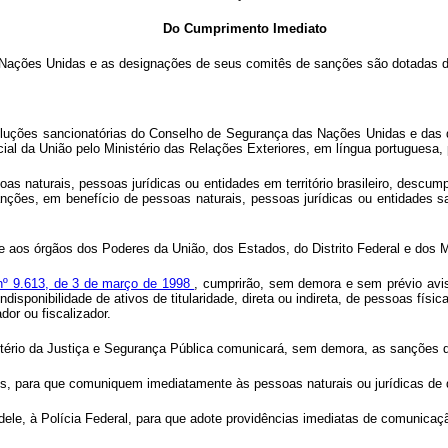
Do Cumprimento Imediato
 Nações Unidas e as designações de seus comitês de sanções são dotadas de
soluções sancionatórias do Conselho de Segurança das Nações Unidas e das
cial da União pelo Ministério das Relações Exteriores, em língua portuguesa, 
soas naturais, pessoas jurídicas ou entidades em território brasileiro, desc
s, em benefício de pessoas naturais, pessoas jurídicas ou entidades sanci
se aos órgãos dos Poderes da União, dos Estados, do Distrito Federal e dos M
i nº 9.613, de 3 de março de 1998
, cumprirão, sem demora e sem prévio av
sponibilidade de ativos de titularidade, direta ou indireta, de pessoas físi
dor ou fiscalizador.
stério da Justiça e Segurança Pública comunicará, sem demora, as sanções 
ores, para que comuniquem imediatamente às pessoas naturais ou jurídicas de 
da dele, à Polícia Federal, para que adote providências imediatas de comunica