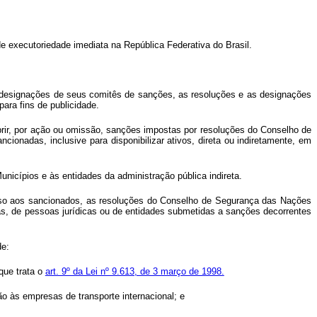
 executoriedade imediata na República Federativa do Brasil.
 designações de seus comitês de sanções, as resoluções e as designações
para fins de publicidade.
umprir, por ação ou omissão, sanções impostas por resoluções do Conselho de
onadas, inclusive para disponibilizar ativos, direta ou indiretamente, em
unicípios e às entidades da administração pública indireta.
iso aos sancionados, as resoluções do Conselho de Segurança das Nações
cas, de pessoas jurídicas ou de entidades submetidas a sanções decorrentes
de:
que trata o
art. 9º da Lei nº 9.613, de 3 março de 1998.
ção às empresas de transporte internacional; e