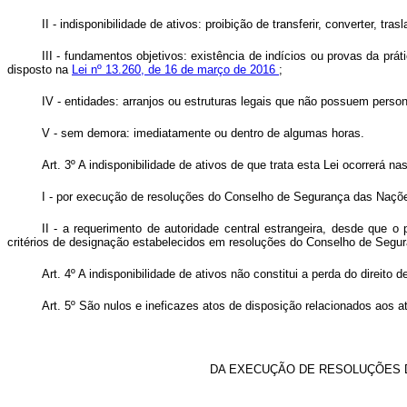
II - indisponibilidade de ativos: proibição de transferir, converter, tras
III - fundamentos objetivos: existência de indícios ou provas da prá
disposto na
Lei nº 13.260, de 16 de março de 2016
;
IV - entidades: arranjos ou estruturas legais que não possuem person
V - sem demora: imediatamente ou dentro de algumas horas.
Art. 3º A indisponibilidade de ativos de que trata esta Lei ocorrerá n
I - por execução de resoluções do Conselho de Segurança das Naçõ
II - a requerimento de autoridade central estrangeira, desde que o
critérios de designação estabelecidos em resoluções do Conselho de Seg
Art. 4º A indisponibilidade de ativos não constitui a perda do direito d
Art. 5º São nulos e ineficazes atos de disposição relacionados aos a
DA EXECUÇÃO DE RESOLUÇÕES 