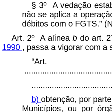
§ 3º A vedação esta
não se aplica a operação
débitos com o FGTS.” (
Art. 2º A alínea
b
do art. 
1990
, passa a vigorar com a 
“Ar
.......................................
...................................
b)
obtenção, por part
Municípios, ou por órg