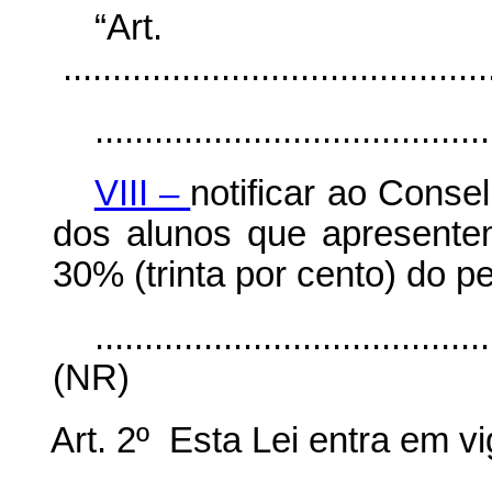
“Ar
............................................
........................................
VIII –
notificar ao Conse
dos alunos que apresente
30% (trinta por cento) do pe
........................................
(NR)
Art. 2º Esta Lei entra em v