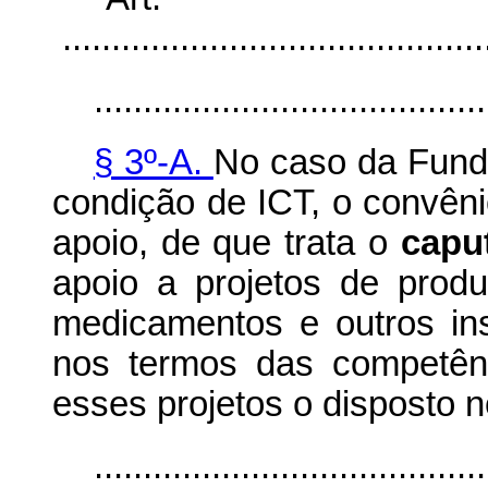
............................................
........................................
§ 3º-A.
No caso da Fund
condição de ICT, o convên
apoio, de que trata o
capu
apoio a projetos de prod
medicamentos e outros in
nos termos das competênc
esses projetos o disposto no
........................................