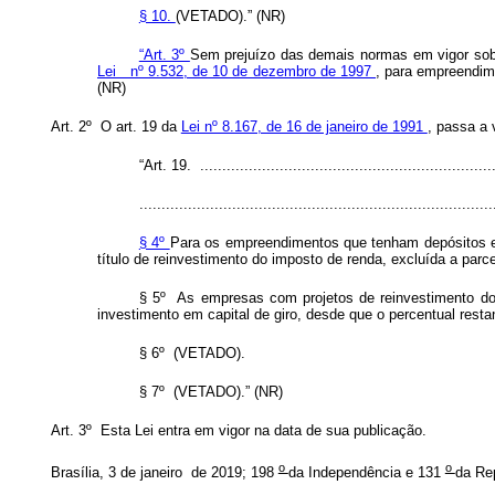
§ 10.
(VETADO).” (NR)
“Art. 3º
Sem prejuízo das demais normas em vigor sobre
Lei nº 9.532, de 10 de dezembro de 1997
, para empreendim
(NR)
Art. 2º O art. 19 da
Lei nº 8.167, de 16 de janeiro de 1991
, passa a 
“Art. 19. ....................................................................
................................................................................
§ 4º
Para os empreendimentos que tenham depósitos e
título de reinvestimento do imposto de renda, excluída a parc
§ 5º As empresas com projetos de reinvestimento do 
investimento em capital de giro, desde que o percentual res
§ 6º (VETADO).
§ 7º (VETADO).” (NR)
Art. 3º Esta Lei entra em vigor na data de sua publicação.
o
o
Brasília, 3 de janeiro de 2019; 198
da Independência e 131
da Re