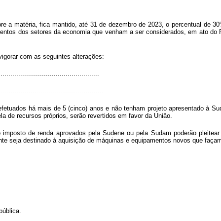
 a matéria, fica mantido, até 31 de dezembro de 2023, o percentual de 30%
entos dos setores da economia que venham a ser considerados, em ato do Pod
vigorar com as seguintes alterações:
.................................................
.....................................................
fetuados há mais de 5 (cinco) anos e não tenham projeto apresentado à S
ela de recursos próprios, serão revertidos em favor da União.
imposto de renda aprovados pela Sudene ou pela Sudam poderão pleitear 
tante seja destinado à aquisição de máquinas e equipamentos novos que façam
pública.