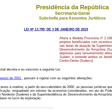
Presidência da República
Secretaria-Geral
Subchefia para Assuntos Jurídicos
LEI Nº 13.799, DE 3 DE JANEIRO DE 2019
Altera a Medida Provisória nº 2.19
projetos beneficiados com incentivo
nas áreas de atuação da Superinte
Desenvolvimento da Amazônia (Sud
depósitos para reinvestimento ef
Sudam; e estende ambos os benefí
Centro-Oeste (Sudeco).
nal decreta e eu sanciono a seguinte Lei:
 agosto de 2001
, passam a vigorar com as seguintes alterações:
veis à matéria, a partir do ano-calendário de 2000, as pessoas jurídicas q
ficação, enquadrado em setores da economia considerados, em ato do Poder 
 Nordeste (Sudene) e da Superintendência do Desenvolvimento da Amazônia (
base no lucro da exploração.
......................................................