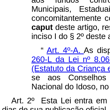
aos fundos contr
Municipais, Estadu
concomitantemente c
caput
deste artigo, r
inciso I do § 2º deste a
“
Art. 4º-A.
As dis
260-L da Lei nº 8.0
(Estatuto da Criança
se aos Conselhos 
Nacional do Idoso, no
Art. 2º Esta Lei entra em 
dias de sua publicação oficial.