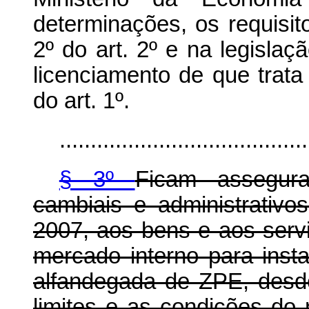
determinações, os requisit
2º do art. 2º e na legislaç
licenciamento de que trata 
do art. 1º.
........................................
§ 3º
Ficam assegurad
cambiais e administrativo
2007, aos bens e aos serv
mercado interno para inst
alfandegada de ZPE, desd
limites e as condições do