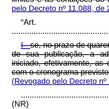
pelo Decreto nº 11.088, de 
“Ar
............................................
I -
se, no prazo de quare
de sua publicação, a ad
iniciado, efetivamente, as
com o cronograma previsto
(Revogado pelo Decreto nº 
........................................
(NR)