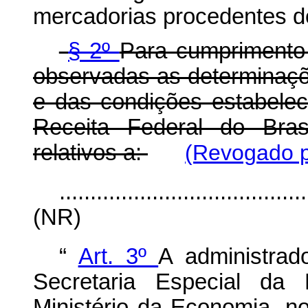
mercadorias procedentes do
§ 2º
Para cumprimento 
observadas as determinaçõ
e das condições estabelec
Receita Federal do Bras
relativos a:
(Revogado p
........................................
(NR)
“
Art. 3º
A administra
Secretaria Especial da 
Ministério da Economia, n