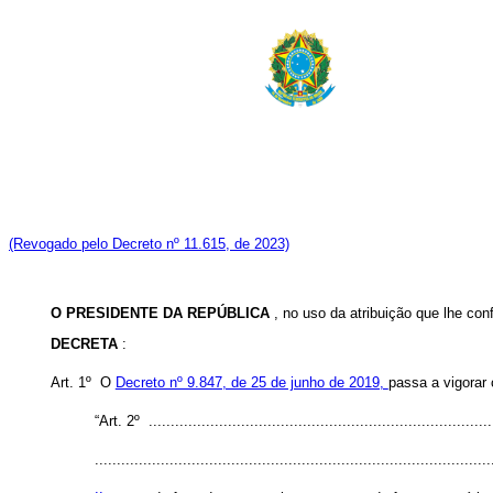
(Revogado pelo Decreto nº 11.615, de 2023)
O PRESIDENTE DA REPÚBLICA
, no uso da atribuição que lhe conf
DECRETA
:
Art. 1º O
Decreto nº 9.847, de 25 de junho de 2019,
passa a vigorar
“Art. 2º ...............................................................................
..........................................................................................