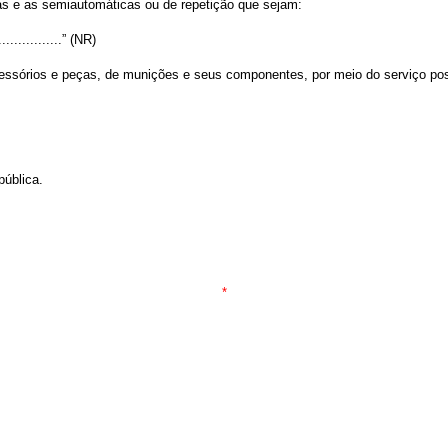
cas e as semiautomáticas ou de repetição que sejam:
..................” (NR)
ssórios e peças, de munições e seus componentes, por meio do serviço post
pública.
*