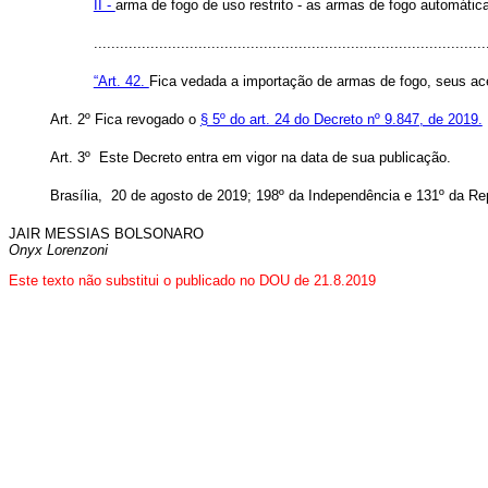
II -
arma de fogo de uso restrito - as armas de fogo automáti
........................................................................................
“Art. 42.
Fica vedada a importação de armas de fogo, seus ace
Art. 2º Fica revogado o
§ 5º do art. 24 do Decreto nº 9.847, de 2019.
Art. 3º Este Decreto entra em vigor na data de sua publicação.
Brasília, 20 de agosto de 2019; 198º da Independência e 131º da Re
JAIR MESSIAS BOLSONARO
Onyx Lorenzoni
Este texto não substitui o publicado no DOU de 21.8.2019