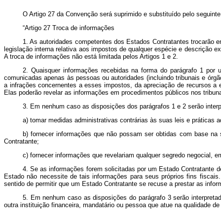
O Artigo 27 da Convenção será suprimido e substituído pelo seguinte
“Artigo 27 Troca de informações
1. As autoridades competentes dos Estados Contratantes trocarão e
legislação interna relativa aos impostos de qualquer espécie e descrição e
A troca de informações não está limitada pelos Artigos 1 e 2.
2. Quaisquer informações recebidas na forma do parágrafo 1 por
comunicadas apenas às pessoas ou autoridades (incluindo tribunais e órgã
a infrações concernentes a esses impostos, da apreciação de recursos a 
Elas poderão revelar as informações em procedimentos públicos nos tribuna
3. Em nenhum caso as disposições dos parágrafos 1 e 2 serão interp
a) tomar medidas administrativas contrárias às suas leis e práticas 
b) fornecer informações que não possam ser obtidas com base na su
Contratante;
c) fornecer informações que revelariam qualquer segredo negocial, em
4. Se as informações forem solicitadas por um Estado Contratante de
Estado não necessite de tais informações para seus próprios fins fiscais
sentido de permitir que um Estado Contratante se recuse a prestar as inf
5. Em nenhum caso as disposições do parágrafo 3 serão interpretad
outra instituição financeira, mandatário ou pessoa que atue na qualidade de