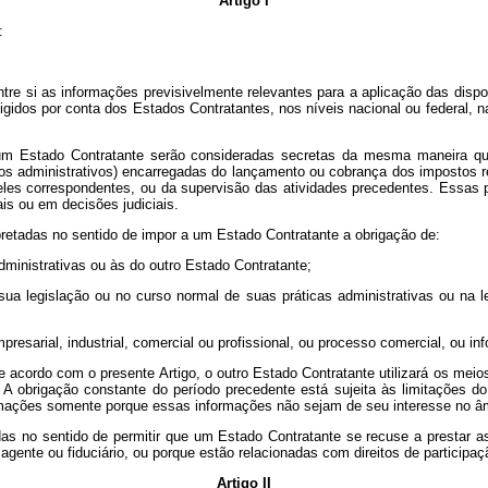
Artigo I
:
ntre si as informações previsivelmente relevantes para a aplicação das dis
xigidos por conta dos Estados Contratantes, nos níveis nacional ou federal, 
 um Estado Contratante serão consideradas secretas da mesma maneira que
os administrativos) encarregadas do lançamento ou cobrança dos impostos re
eles correspondentes, ou da supervisão das atividades precedentes. Essas p
is ou em decisões judiciais.
retadas no sentido de impor a um Estado Contratante a obrigação de:
administrativas ou às do outro Estado Contratante;
a legislação ou no curso normal de suas práticas administrativas ou na le
presarial, industrial, comercial ou profissional, ou processo comercial, ou i
 acordo com o presente Artigo, o outro Estado Contratante utilizará os meio
. A obrigação constante do período precedente está sujeita às limitações 
ormações somente porque essas informações não sejam de seu interesse no âm
as no sentido de permitir que um Estado Contratante se recuse a prestar 
 agente ou fiduciário, ou porque estão relacionadas com direitos de particip
Artigo II