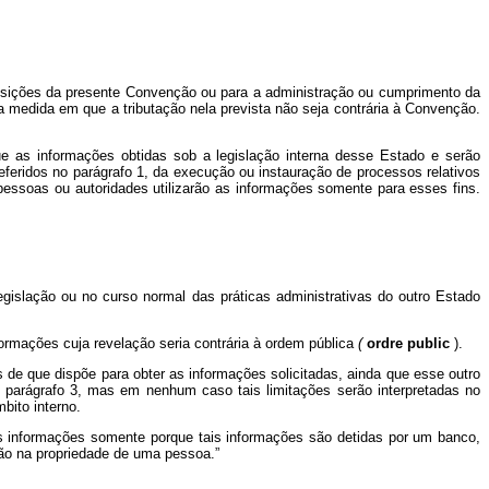
posições da presente Convenção ou para a administração ou cumprimento da
na medida em que a tributação nela prevista não seja contrária à Convenção.
 as informações obtidas sob a legislação interna desse Estado e serão
feridos no parágrafo 1, da execução ou instauração de processos relativos
essoas ou autoridades utilizarão as informações somente para esses fins.
gislação ou no curso normal das práticas administrativas do outro Estado
nformações cuja revelação seria contrária à ordem pública
(
ordre public
).
s de que dispõe para obter as informações solicitadas, ainda que esse outro
do parágrafo 3, mas em nenhum caso tais limitações serão interpretadas no
bito interno.
as informações somente porque tais informações são detidas por um banco,
ação na propriedade de uma pessoa.”