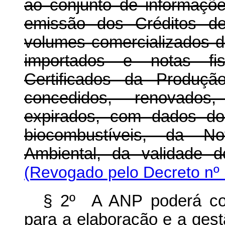
ao conjunto de informaçõe
emissão dos Créditos de
volumes comercializados d
importados e notas fi
Certificados da Produçã
concedidos, renovados
expirados, com dados do
biocombustíveis, da No
Ambiental, da validade 
(Revogado pelo Decreto nº 
§ 2º A ANP poderá cont
para a elaboração e a gest