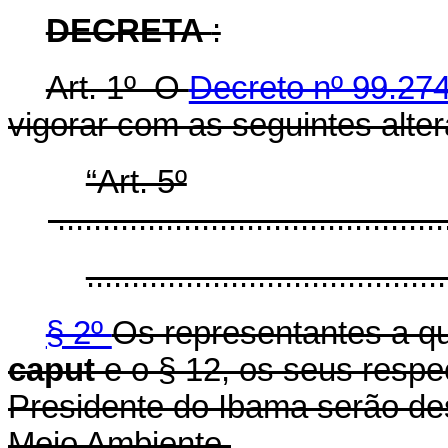
DECRETA
:
Art. 1º O
Decreto nº 99.27
vigorar com as seguintes alte
“Art. 5º
............................................
........................................
§ 2º
Os representantes a qu
caput
e o § 12, os seus respe
Presidente do Ibama serão de
Meio Ambiente.