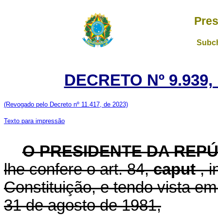
Pres
Subch
DECRETO Nº 9.939,
(Revogado pelo Decreto nº 11.417, de 2023)
Texto para impressão
O PRESIDENTE DA REP
lhe confere o art. 84,
caput
, 
Constituição, e tendo vista em
31 de agosto de 1981,