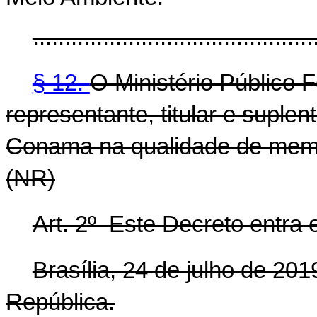
............................................
§ 12.
O Ministério Público 
representante, titular e suplen
Conama na qualidade de membr
(NR)
Art. 2º Este Decreto entra 
Brasília, 24 de julho de 20
República.