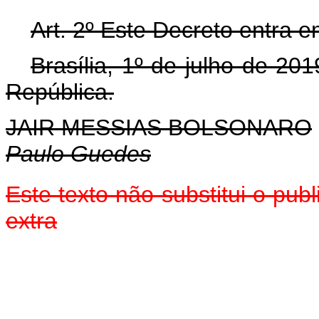
Art. 2º Este Decreto entra e
Brasília, 1º de julho de 20
República.
JAIR MESSIAS BOLSONARO
Paulo Guedes
Este texto não substitui o pu
extra