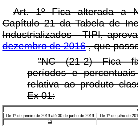
Art. 1º Fica alterada a
Capítulo 21 da Tabela de In
Industrializados - TIPI, apro
dezembro de 2016
, que passa
"NC (21-2) Fica fi
períodos e percentuais
relativa ao produto cla
Ex 01:
De 1º de janeiro de 2019 até 30 de junho de 2019
De 1º de julho de 20
12