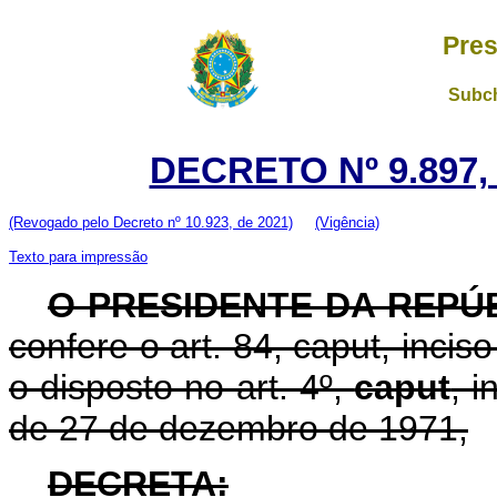
Pres
Subch
DECRETO Nº 9.897,
(Revogado pelo Decreto nº 10.923, de 2021)
(Vigência)
Texto para impressão
O PRESIDENTE DA REPÚB
confere o art. 84, caput, incis
o disposto no art. 4º,
caput
, i
de 27 de dezembro de 1971,
DECRETA: