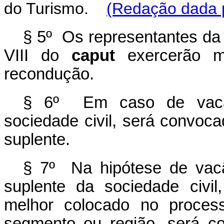
do Turismo.
(Redação dada p
§ 5º Os representantes da s
VIII do
caput
exercerão m
recondução.
§ 6º Em caso de vacânc
sociedade civil, será convoc
suplente.
§ 7º Na hipótese de vacân
suplente da sociedade civil
melhor colocado no proces
segmento ou região, será c