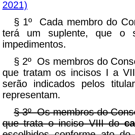
2021)
§ 1º Cada membro do Conse
terá um suplente, que o s
impedimentos.
§ 2º Os membros do Conselh
que tratam os incisos I a V
serão indicados pelos titu
representam.
§ 3º Os membros do Conselh
que trata o inciso VIII do
ca
escolhidos conforme ato do 