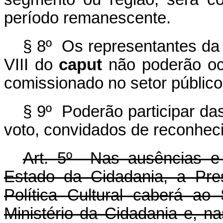
período remanescente.
§ 8º Os representantes da s
VIII do
caput
não poderão oc
comissionado no setor público
§ 9º Poderão participar das
voto, convidados de reconhec
Art. 5º Nas ausências e
Estado da Cidadania, a Pre
Política Cultural caberá ao
Ministério da Cidadania e, n