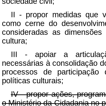
sociedade civil;
II - propor medidas que 
como cerne do desenvolvime
consideradas as dimensões 
cultura;
III -
apoiar a articula
necessárias à consolidação d
processos de participação
políticas culturais;
IV -
propor ações, programa
o Ministério da Cidadania no