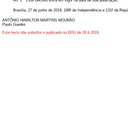
Art. 2º Este Decreto entra em vigor na data de sua publicação.
Brasília, 27 de junho de 2019; 198
º
da Independência e 131
º
da Repúb
ANTÔNIO HAMILTON MARTINS MOURÃO
Paulo Guedes
Este texto não substitui o publicado no DOU de 28.6.2019