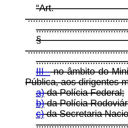
“Ar
.......................................
...................................
§
.......................................
...................................
III -
no âmbito do Mini
Pública, aos dirigentes 
a)
da Polícia Federal;
b)
da Polícia Rodoviár
c)
da Secretaria Nacio
...................................