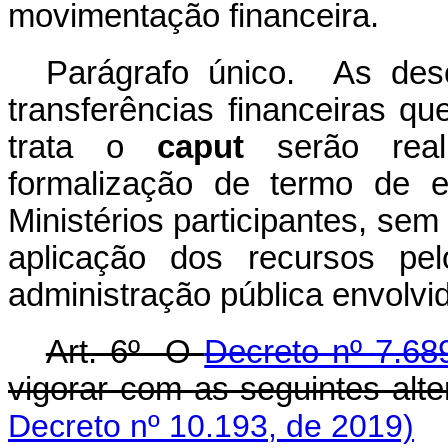
movimentação financeira.
Parágrafo único. As desc
transferências financeiras 
trata o
caput
serão real
formalização de termo de e
Ministérios participantes, se
aplicação dos recursos pe
administração pública envolvi
Art. 6º O
Decreto nº 7.68
vigorar com as seguintes al
Decreto nº 10.193, de 2019)