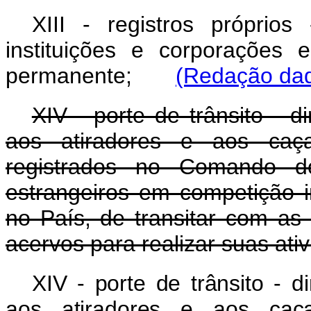
XIII -
registros próprios
instituições e corporações 
permanente;
(Redação dad
XIV - porte de trânsito - d
aos atiradores e aos caç
registrados no Comando do
estrangeiros em competição int
no País, de transitar com as
acervos para realizar suas ati
XIV - porte de trânsito - d
aos atiradores e aos caç