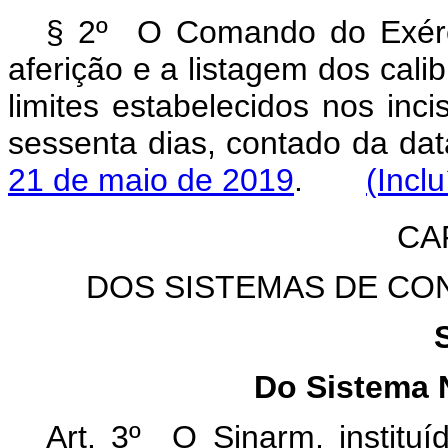
§ 2º
O Comando do Ex
é
aferição e a listagem dos cal
limites estabelecidos nos inci
sessenta dias, contado da da
21 de maio de 2019
.
(Incl
CAP
DOS SISTEMAS DE CO
Do Sistema 
Art. 3º O Sinarm, instituí