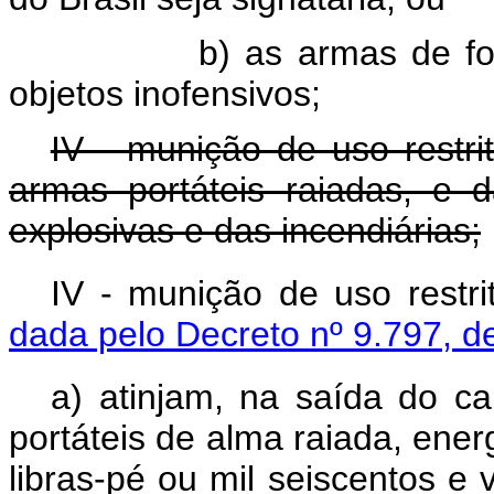
b) as armas de f
objetos inofensivos;
IV - munição de uso restri
armas portáteis raiadas, e d
explosivas e das incendiárias;
IV - muni
ção de uso restri
dada pelo Decreto nº 9.797, d
a) atinjam, na saí
da do
ca
port
áteis
de alma raiada
, ener
libras-p
é
ou mil seiscentos e