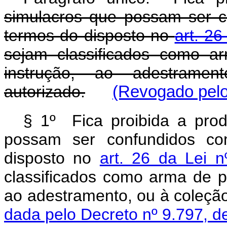
simulacros que possam ser 
termos do disposto no
art. 26
sejam classificados como a
instrução, ao adestrame
autorizado.
(Revogado pelo
§ 1º
Fica proibida a pro
possam ser confundidos c
disposto no
art. 26 da Lei 
classificados como arma de 
ao adestramento, ou
à
cole
çã
dada pelo Decreto nº 9.797, d