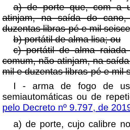
a) de porte que, com a 
atinjam, na saída do cano, 
duzentas libras-pé e mil seisc
b) portátil de alma lisa; ou
c) portátil de alma raiad
comum, não atinjam, na saída 
mil e duzentas libras-pé e mil 
I -
arma de fogo de us
semiautom
á
ticas ou de rep
pelo Decreto nº 9.797, de 201
a) de porte, cujo calibre 