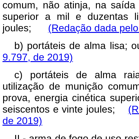
comum, nã
o atinja, na saí
da
superior a mil e duzentas li
joules;
(Redação dada pelo 
b) portáteis de alma lisa; o
9.797, de 2019)
c) portáteis
de alma raiad
utilização de munição comu
prova
, energia cin
é
tica super
seiscentos e vinte joules;
(R
de 2019)
II - arma de fogo de uso res