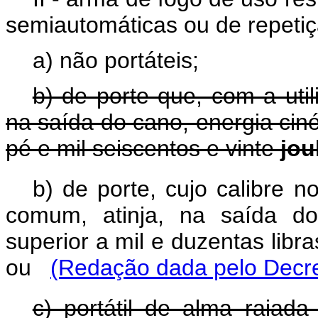
semiautomáticas ou de repeti
a) não portáteis;
b) de porte que, com a uti
na saída do cano, energia cinét
pé e mil seiscentos e vinte
jou
b)
de porte, cujo calibre n
comum,
atinja, na saí
da do
superior a mil e duzentas libra
ou
(Redação dada pelo Decre
c) portátil de alma raiad