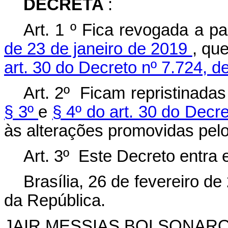
DECRETA
:
Art. 1
º
Fica revogada a pa
de 23 de janeiro de 2019
, qu
art. 30 do Decreto nº 7.724, 
Art. 2º Ficam repristinad
§ 3º
e
§ 4º do art. 30 do Decr
às alterações promovidas pel
Art. 3º Este Decreto entra 
Brasília, 26 de fevereiro d
da República.
JAIR MESSIAS BOLSONAR