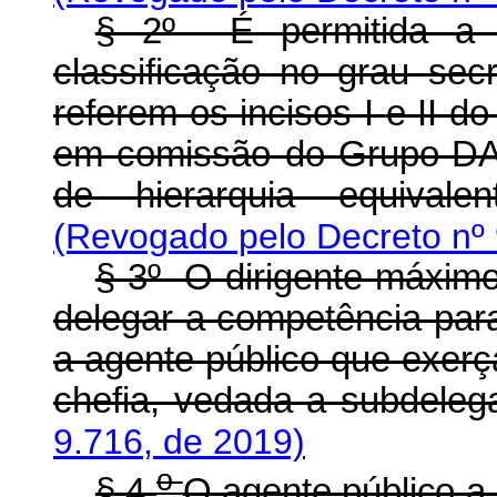
§ 2º É permitida a 
classificação no grau sec
referem os incisos I
e II d
em comissão do Grupo-DAS
de hierarquia equivale
(Revogado pelo Decreto nº 
§ 3º O dirigente máximo
delegar a competência para
a agente público que exer
chefia, vedada a subdele
9.716, de 2019)
o
§ 4
O agente público
a