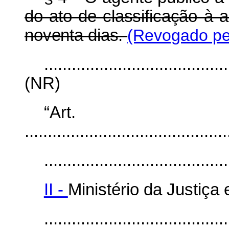
do ato de classificação à 
noventa dias.
(Revogado pel
........................................
(NR)
“Ar
............................................
........................................
II -
Ministério da Justiça
........................................