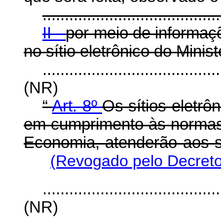
........................................
II -
por meio de informaç
no sítio eletrônico do Minis
........................................
(NR)
“
Art. 8º
Os sítios eletrô
em cumprimento às normas 
Economia, atenderão aos se
(Revogado pelo Decreto
........................................
(NR)