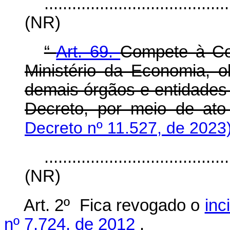
........................................
(NR)
“
Art. 69.
Compete à Con
Ministério da Economia, 
demais órgãos e entidades 
Decreto, por meio de ato 
Decreto nº 11.527, de 2023
........................................
(NR)
Art. 2º Fica revogado o
inc
nº 7.724, de 2012
.