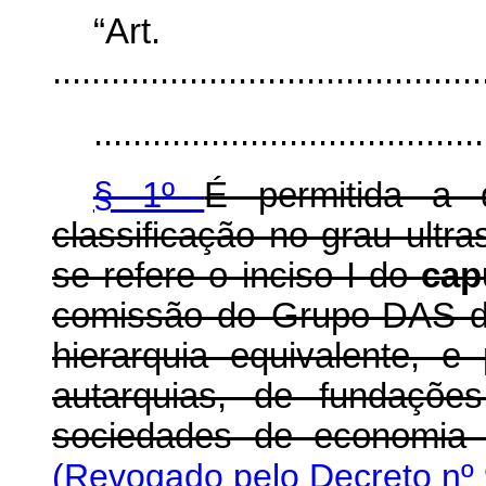
“Ar
............................................
........................................
§ 1º
É permitida a 
classificação no grau ultr
se refere o inciso I do
cap
comissão do Grupo-DAS de
hierarquia equivalente, 
autarquias, de fundaçõe
sociedades de economia 
(Revogado pelo Decreto nº 