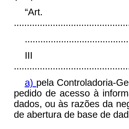
“Ar
............................................
........................................
II
............................................
a)
pela Controladoria-Ge
pedido de acesso à infor
dados, ou às razões da ne
de abertura de base de dad