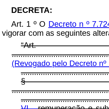
DECRETA:
Art. 1
º
O
Decreto n
º 7.7
vigorar com as seguintes alte
“Ar
............................................
(Revogado pelo Decreto nº 
........................................
§
............................................
........................................
VI -
remuneração e subs