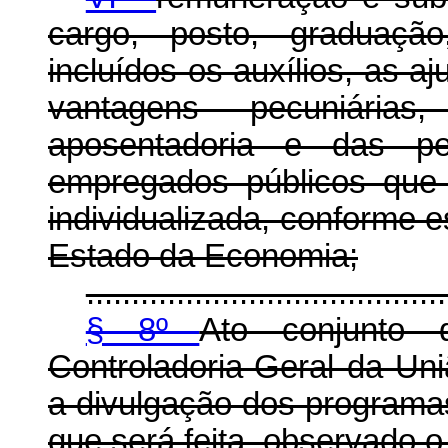
cargo, posto, graduaçã
incluídos os auxílios, as a
vantagens pecuniári
aposentadoria e das pe
empregados públicos que 
individualizada, conforme e
Estado da Economia;
........................................
§ 8º
Ato conjunto 
Controladoria-Geral da Un
a divulgação dos programas 
que será feita, observado o