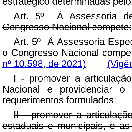
estratégico determinadas pelo
Art. 5º À Assessoria d
Congresso Nacional compete:
Art. 5º
À Assessoria Espec
o Congresso Nacional co
nº 10.598, de 2021)
(Vigê
I - promover a articulaçã
Nacional e providenciar o
requerimentos formulados;
II - promover a articulaçã
estaduais e municipais, e a