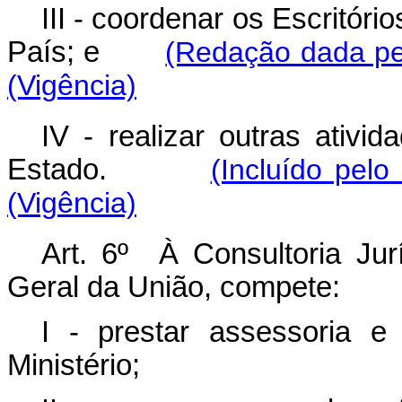
III - coordenar os Escritór
País; e
(Redação dada pe
(Vigência)
IV - realizar outras ativi
Estado.
(Incluído pel
(Vigência)
Art. 6º À Consultoria Jurí
Geral da União, compete:
I - prestar assessoria e 
Ministério;