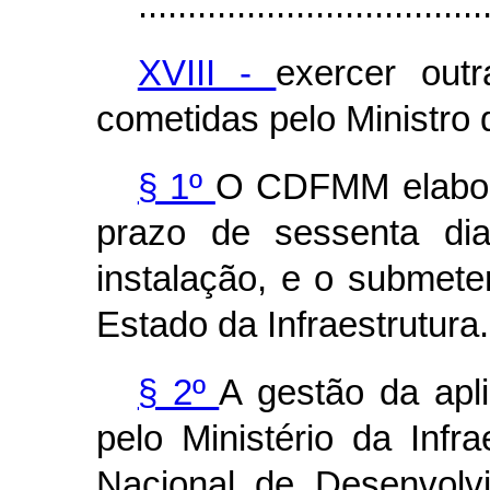
...................................
XVIII -
exercer out
cometidas pelo Ministro 
§ 1º
O CDFMM elabora
prazo de sessenta di
instalação, e o submeter
Estado da Infraestrutura.
§ 2º
A gestão da apl
pelo Ministério da Infr
Nacional de Desenvolv