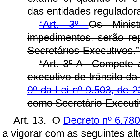
das entidades regulador
“Art. 3º
Os Minis
impedimentos, serão re
Secretários-Executivos.
“Art. 3º-A Compete 
executivo de trânsito d
9º da Lei nº 9.503, de
como Secretário-Execut
Art. 13. O
Decreto nº 6.780
a vigorar com as seguintes al