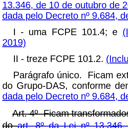
13.346, de 10 de outubro de 
dada pelo Decreto nº 9.684, d
I - uma FCPE 101.4; e
(
2019)
II - treze FCPE 101.2.
(Incl
Parágrafo único. Ficam ex
do Grupo-DAS, conforme de
dada pelo Decreto nº 9.684, d
Art. 4º Ficam transformado
do
art. 8º da Lei nº 13.346