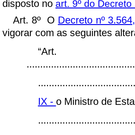
disposto no
art. 9º do Decreto
Art. 8º O
Decreto nº 3.564
vigorar com as seguintes alte
“Ar
........................................
...................................
IX -
o Ministro de Esta
...................................