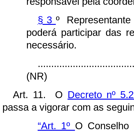
responsável pela coorde
§ 3
º Representante d
poderá participar das 
necessário.
...................................
(NR)
Art. 11. O
Decreto nº 5
passa a vigorar com as seguin
“Art. 1º
O Conselho 