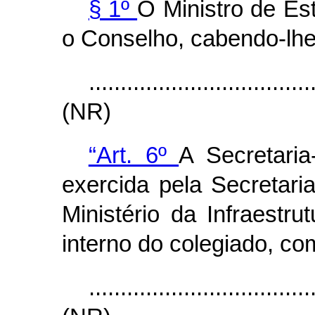
§ 1º
O Ministro de Est
o Conselho, cabendo-lhe
...................................
(NR)
“Art. 6º
A Secretari
exercida pela Secretari
Ministério da Infraestr
interno do colegiado, co
...................................