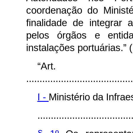
coordenação do
Minist
finalidade de integrar
pelos órgãos e entid
instalações portuárias.” 
“Ar
........................................
I -
Ministério da Infrae
...................................