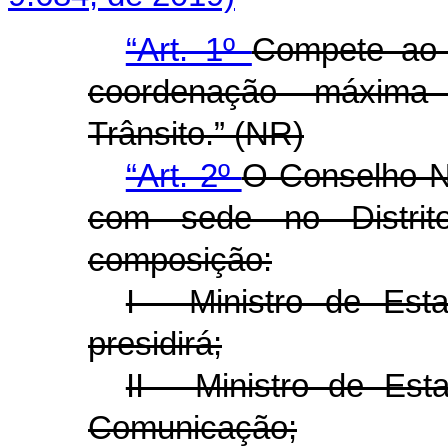
“Art. 1º
Compete ao M
coordenação máxima
Trânsito.” (NR)
“Art. 2º
O Conselho Na
com sede no Distrit
composição:
I - Ministro de Esta
presidirá;
II - Ministro de Est
Comunicação;