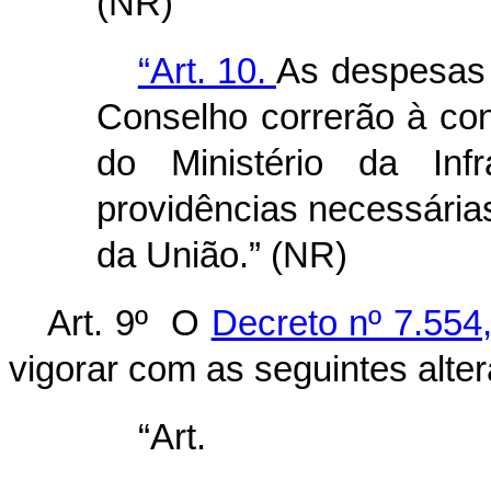
(NR)
“Art. 10.
As despesas 
Conselho correrão à co
do Ministério da Infr
providências necessária
da União.” (NR)
Art. 9º O
Decreto nº 7.554
vigorar com as seguintes alte
“Ar
........................................