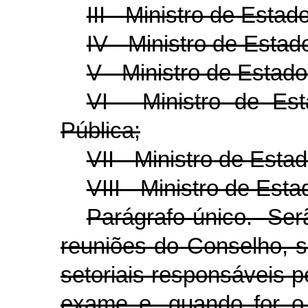
III - Ministro de Esta
IV - Ministro de Esta
V - Ministro de Estad
VI - Ministro de Es
Pública;
VII - Ministro de Esta
VIII - Ministro de Est
Parágrafo único. Serã
reuniões do Conselho, se
setoriais responsáveis 
exame e, quando for o