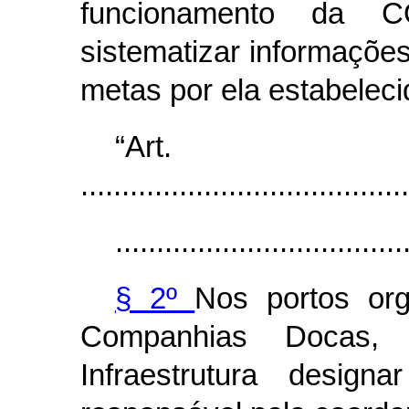
funcionamento da 
sistematizar informaçõe
metas por ela estabeleci
“Ar
........................................
...................................
§ 2º
Nos portos or
Companhias Docas, 
Infraestrutura desig