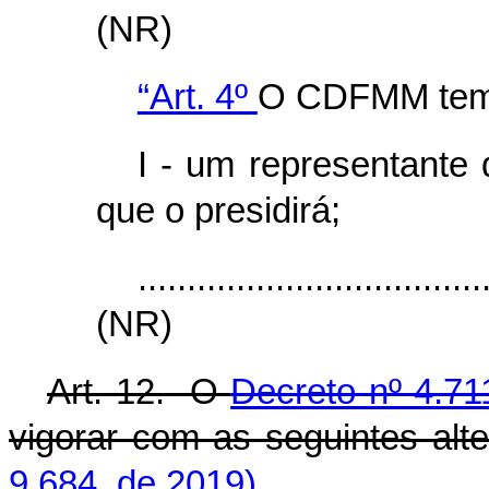
(NR)
“Art. 4º
O CDFMM tem 
I - um representante d
que o presidirá;
...................................
(NR)
Art. 12. O
Decreto nº 4.7
vigorar com as seguintes alt
9.684, de 2019)