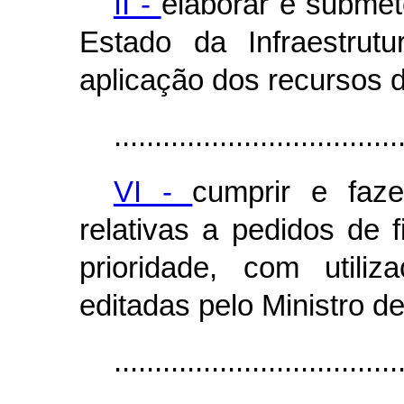
II -
elaborar e submet
Estado da Infraestrut
aplicação dos recursos
...................................
VI -
cumprir e faz
relativas a pedidos de 
prioridade, com util
editadas pelo Ministro de
...................................