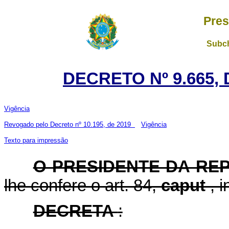
Pres
Subch
DECRETO Nº 9.665, 
Vigência
Revogado pelo Decreto nº 10.195, de 2019
Vigência
Texto para impressão
O PRESIDENTE DA RE
lhe confere o art. 84,
caput
, 
DECRETA
: