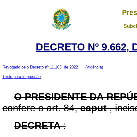
Pres
Subch
DECRETO Nº 9.662, 
Revogado pelo Decreto nº 11.103, de 2022
(Vigência)
Texto para impressão
O PRESIDENTE DA REPÚ
confere o art. 84,
caput
, inci
DECRETA
: