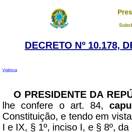
Pres
Subch
DECRETO Nº 10.178, 
Vigência
O PRESIDENTE DA REP
lhe confere o art. 84,
capu
Constituição, e tendo em vista
I e IX, § 1º, inciso I, e § 8º,