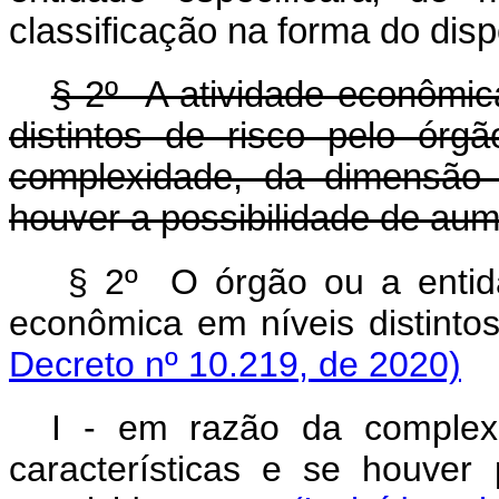
classificação na forma do dis
§ 2º A atividade econômic
distintos de risco pelo ór
complexidade, da dimensão 
houver a possibilidade de aum
§ 2º O órgão ou a entida
econômica em níveis disti
Decreto nº 10.219, de 2020)
I - em razão da complex
características e se houver