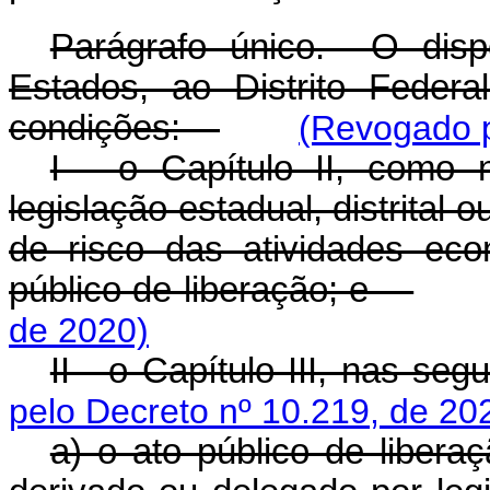
Parágrafo único. O disp
Estados, ao Distrito Feder
condições:
(Revogado p
I - o Capítulo II, como 
legislação estadual, distrital 
de risco das atividades ec
público de liberação; e
de 2020)
II - o Capítulo III, nas se
pelo Decreto nº 10.219, de 20
a) o ato público de libera