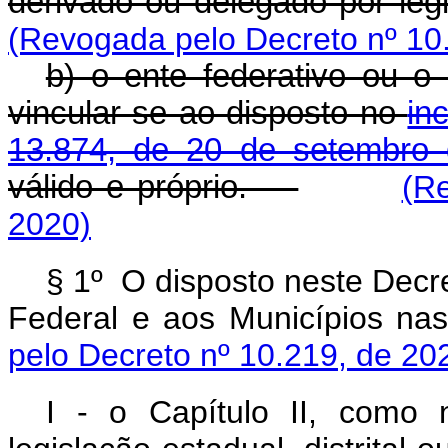
derivado ou delegado por leg
(Revogada pelo Decreto nº 10
b) o ente federativo ou o 
vincular-se ao disposto no
in
13.874, de 20 de setembro
válido e próprio.
(R
2020)
§ 1º O disposto neste Decre
Federal e aos Municípios 
pelo Decreto nº 10.219, de 20
I - o Capítulo II, como 