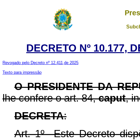
Pres
Subch
DECRETO Nº 10.177, 
Revogado pelo Decreto nº 12.411,de 2025
Texto para impressão
O PRESIDENTE DA REP
lhe confere o art. 84,
caput
, i
DECRETA
:
Art. 1º Este Decreto dis