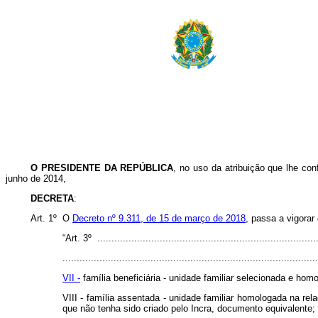
O PRESIDENTE DA REPÚBLICA
, no uso da atribuição que lhe con
junho de 2014,
DECRETA
:
Art. 1º O
Decreto nº 9.311, de 15 de março de 2018
, passa a vigorar
“Art. 3º ..............................................................................
..........................................................................................
VII -
família beneficiária - unidade familiar selecionada e hom
VIII - família assentada - unidade familiar homologada na re
que não tenha sido criado pelo Incra, documento equivalente;