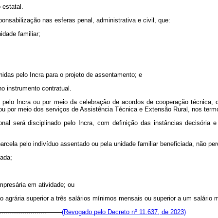
 estatal.
onsabilização nas esferas penal, administrativa e civil, que:
idade familiar;
inidas pelo Incra para o projeto de assentamento; e
o instrumento contratual.
as pelo Incra ou por meio da celebração de acordos de cooperação técnica,
al ou por meio dos serviços de Assistência Técnica e Extensão Rural, nos term
l será disciplinado pelo Incra, com definição das instâncias decisória e 
rcela pelo indivíduo assentado ou pela unidade familiar beneficiada, não pe
rada;
 empresária em atividade; ou
não agrária superior a três salários mínimos mensais ou superior a um salário
.............................
(Revogado pelo Decreto nº 11.637, de 2023)