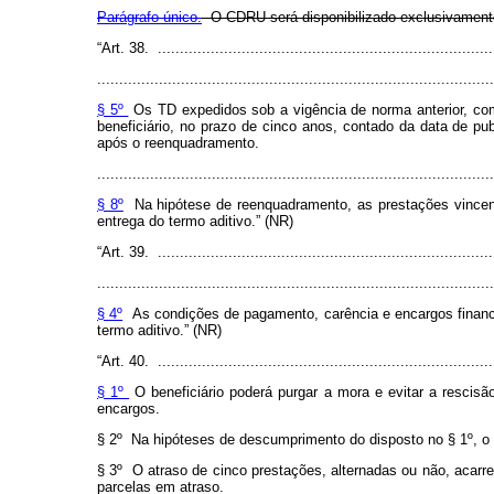
Parágrafo único.
O CDRU será disponibilizado exclusivamente
“Art. 38. .............................................................................
..........................................................................................
§ 5º
Os TD expedidos sob a vigência de norma anterior, com
beneficiário, no prazo de cinco anos, contado da data de p
após o reenquadramento.
..........................................................................................
§ 8º
Na hipótese de reenquadramento, as prestações vincend
entrega do termo aditivo.” (NR)
“Art. 39. .............................................................................
..........................................................................................
§ 4º
As condições de pagamento, carência e encargos financei
termo aditivo.” (NR)
“Art. 40. .............................................................................
§ 1º
O beneficiário poderá purgar a mora e evitar a rescis
encargos.
§ 2º Na hipóteses de descumprimento do disposto no § 1º, o I
§ 3º O atraso de cinco prestações, alternadas ou não, acarre
parcelas em atraso.