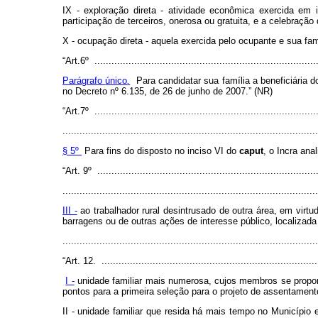
IX - exploração direta - atividade econômica exercida em 
participação de terceiros, onerosa ou gratuita, e a celebração
X - ocupação direta - aquela exercida pelo ocupante e sua fam
“Art.6º ...............................................................................
Parágrafo
único
.
Para candidatar sua família a beneficiária 
no Decreto nº 6.135, de 26 de junho de 2007.” (NR)
“Art.7º ...............................................................................
..........................................................................................
§ 5º
Para fins do disposto no inciso VI do
caput
, o Incra ana
“Art. 9º ..............................................................................
..........................................................................................
III -
ao trabalhador rural desintrusado de outra área, em virt
barragens ou de outras ações de interesse público, localizad
.......................................................................................
“Art. 12. .............................................................................
I -
unidade familiar mais numerosa, cujos membros se proponha
pontos para a primeira seleção para o projeto de assentamento 
II - unidade familiar que resida há mais tempo no Município 