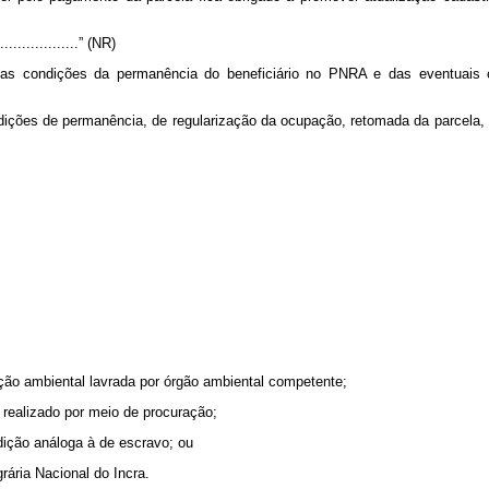
.....................” (NR)
 as condições da permanência do beneficiário no PNRA e das eventuais 
ições de permanência, de regularização da ocupação, retomada da parcela, tit
ração ambiental lavrada por órgão ambiental competente;
r realizado por meio de procuração;
dição análoga à de escravo; ou
rária Nacional do Incra.