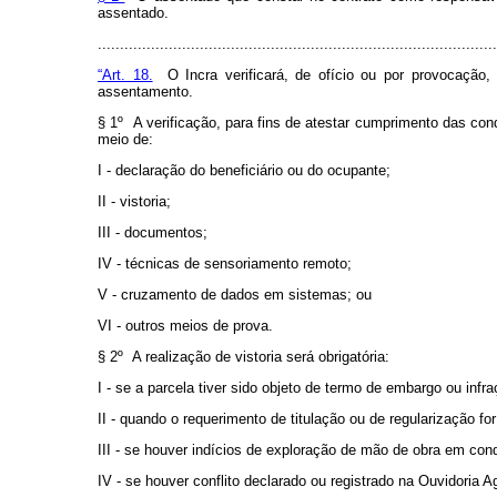
assentado.
.......................................................................................
“Art. 18.
O Incra verificará, de ofício ou por provocação,
assentamento.
§ 1º A verificação, para fins de atestar cumprimento das cond
meio de:
I - declaração do beneficiário ou do ocupante;
II - vistoria;
III - documentos;
IV - técnicas de sensoriamento remoto;
V - cruzamento de dados em sistemas; ou
VI - outros meios de prova.
§ 2º A realização de vistoria será obrigatória:
I - se a parcela tiver sido objeto de termo de embargo ou inf
II - quando o requerimento de titulação ou de regularização fo
III - se houver indícios de exploração de mão de obra em con
IV - se houver conflito declarado ou registrado na Ouvidoria Ag