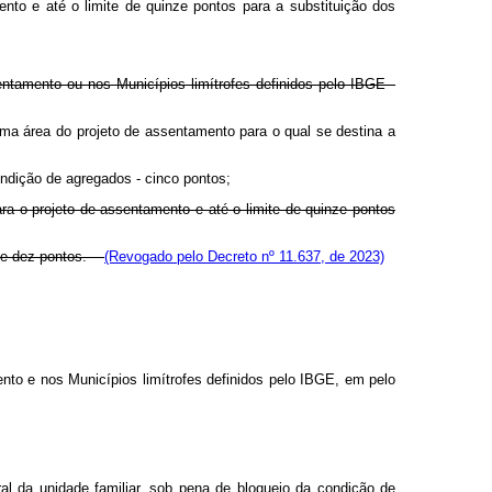
mento e até o limite de quinze pontos para a substituição dos
entamento ou nos Municípios limítrofes definidos pelo IBGE -
sma área do projeto de assentamento para o qual se destina a
ondição de agregados - cinco pontos;
para o projeto de assentamento e até o limite de quinze pontos
e de dez pontos.
(Revogado pelo Decreto nº 11.637, de 2023)
ento e nos Municípios limítrofes definidos pelo IBGE, em pelo
l da unidade familiar, sob pena de bloqueio da condição de