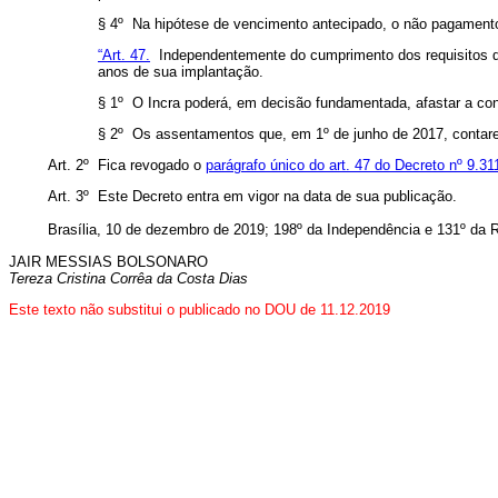
§ 4º Na hipótese de vencimento antecipado, o não pagamento d
“Art. 47.
Independentemente do cumprimento dos requisitos de
anos de sua implantação.
§ 1º O Incra poderá, em decisão fundamentada, afastar a co
§ 2º
Os assentamentos que, em 1º de junho de
2017, contar
Art. 2º Fica revogado o
parágrafo único do art. 47 do Decreto nº 9.31
Art. 3º Este Decreto entra em vigor na data de sua publicação.
Brasília, 10 de dezembro de 2019; 198º da Independência e 131º da R
JAIR MESSIAS BOLSONARO
Tereza Cristina Corrêa da Costa Dias
Este texto não substitui o publicado no DOU de 11.12.2019