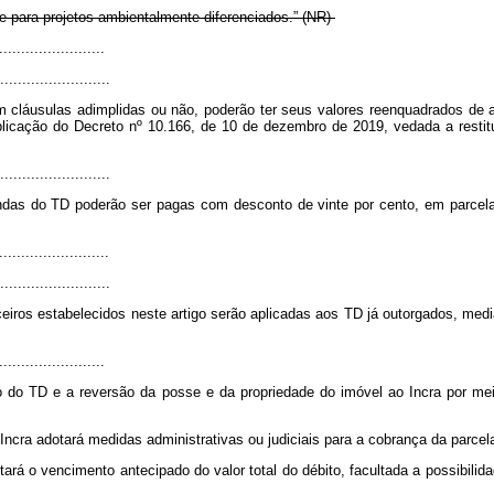
 para projetos ambientalmente diferenciados.” (NR)
.......................
.........................
 cláusulas adimplidas ou não, poderão ter seus valores reenquadrados de a
ublicação do Decreto nº 10.166, de 10 de dezembro de 2019, vedada a restit
.........................
as do TD poderão ser pagas com desconto de vinte por cento, em parcela ú
........................
.........................
ros estabelecidos neste artigo serão aplicadas aos TD já outorgados, median
.......................
ão do TD e a reversão da posse e da propriedade do imóvel ao Incra por m
ncra adotará medidas administrativas ou judiciais para a cobrança da parcel
tará o vencimento antecipado do valor total do débito, facultada a possibil