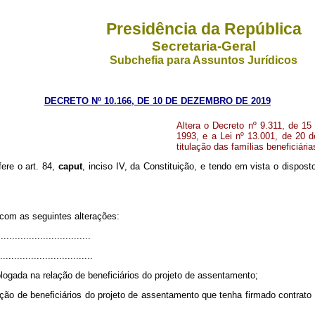
Presidência da República
Secretaria-Geral
Subchefia para Assuntos Jurídicos
DECRETO Nº 10.166, DE 10 DE DEZEMBRO DE 2019
Altera o Decreto nº 9.311, de 15
1993, e a Lei nº 13.001, de 20 
titulação das famílias beneficiár
fere o art. 84,
caput
, inciso IV, da Constituição, e tendo em vista o dispost
 com as seguintes alterações:
................................
.................................
ologada na relação de beneficiários do projeto de assentamento;
lação de beneficiários do projeto de assentamento que tenha firmado contra