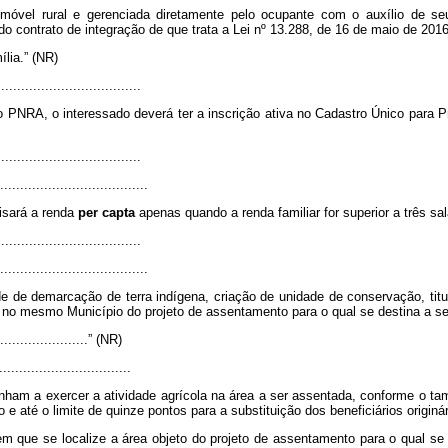
imóvel rural e gerenciada diretamente pelo ocupante com o auxílio de seu
 do contrato de integração de que trata a Lei nº 13.288, de 16 de maio de 2016
ília.” (NR)
...................................
do PNRA, o interessado deverá ter a inscrição ativa no Cadastro Único para 
...................................
.....................................
lisará a renda
per capta
apenas quando a renda familiar for superior a três sa
...................................
.....................................
ude de demarcação de terra indígena, criação de unidade de conservação, tit
a no mesmo Município do projeto de assentamento para o qual se destina a s
.........................” (NR)
................................
m a exercer a atividade agrícola na área a ser assentada, conforme o taman
e até o limite de quinze pontos para a substituição dos beneficiários originár
em que se localize a área objeto do projeto de assentamento para o qual se 