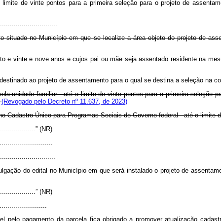
 o limite de vinte pontos para a primeira seleção para o projeto de assenta
.............................
o situado no Município em que se localize a área objeto do projeto de ass
oito e vinte e nove anos e cujos pai ou mãe seja assentado residente na me
el destinado ao projeto de assentamento para o qual se destina a seleção na c
la unidade familiar - até o limite de vinte pontos para a primeira seleção 
e
(Revogado pelo Decreto nº 11.637, de 2023)
s no Cadastro Único para Programas Sociais do Governo federal - até o limit
.....................” (NR)
..........................
............................
ulgação do edital no Município em que será instalado o projeto de assentam
.....................” (NR)
.......................
pelo pagamento da parcela fica obrigado a promover atualização cadastra