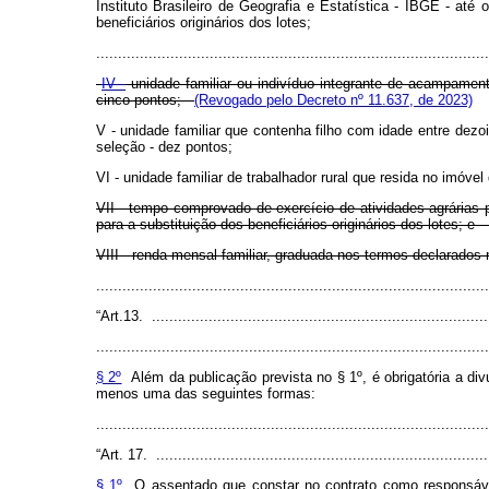
Instituto Brasileiro de Geografia e Estatística - IBGE - até
beneficiários originários dos lotes;
..........................................................................................
IV -
unidade familiar ou indivíduo integrante de acampament
cinco pontos;
(Revogado pelo Decreto nº 11.637, de 2023)
V - unidade familiar que contenha filho com idade entre dez
seleção - dez pontos;
VI - unidade familiar de trabalhador rural que resida no imóv
VII - tempo comprovado de exercício de atividades agrárias pe
para a substituição dos beneficiários originários dos lotes; 
VIII - renda mensal familiar, graduada nos termos declarado
.......................................................................................
“Art.13. ..............................................................................
..........................................................................................
§ 2º
Além da publicação prevista no § 1º, é obrigatória a div
menos uma das seguintes formas:
.......................................................................................
“Art. 17. .............................................................................
§ 1º
O assentado que constar no contrato como responsável 