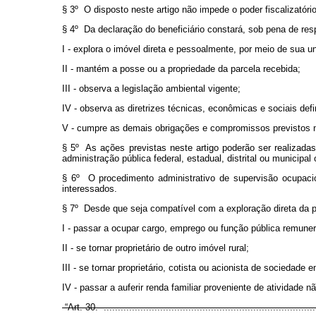
§ 3º O disposto neste artigo não impede o poder fiscalizatório
§ 4º Da declaração do beneficiário constará, sob pena de resp
I - explora o imóvel direta e pessoalmente, por meio de sua un
II - mantém a posse ou a propriedade da parcela recebida;
III - observa a legislação ambiental vigente;
IV - observa as diretrizes técnicas, econômicas e sociais def
V - cumpre as demais obrigações e compromissos previstos n
§ 5º As ações previstas neste artigo poderão ser realizad
administração pública federal, estadual, distrital ou municip
§ 6º O procedimento administrativo de supervisão ocupaciona
interessados.
§ 7º Desde que seja compatível com a exploração direta da pa
I - passar a ocupar cargo, emprego ou função pública remune
II - se tornar proprietário de outro imóvel rural;
III - se tornar proprietário, cotista ou acionista de sociedade
IV - passar a auferir renda familiar proveniente de atividade 
“Art. 30. ......................................................................