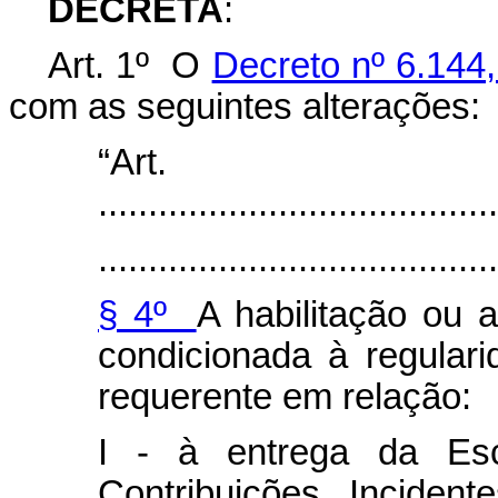
DECRETA
:
Art. 1º O
Decreto nº 6.144,
com as seguintes alterações:
“Ar
........................................
........................................
§ 4º
A habilitação ou 
condicionada à regulari
requerente em relação:
I - à entrega da Escr
Contribuições Inciden