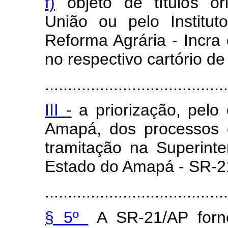
f)
objeto de títulos or
União ou pelo Institu
Reforma Agrária - Incra
no respectivo cartório de
........................................
III -
a priorização, pelo
Amapá, dos processos d
tramitação na Superint
Estado do Amapá - SR-2
........................................
§ 5º
A SR-21/AP forne