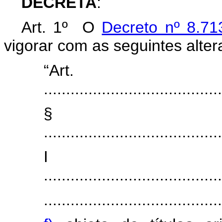
DECRETA
:
Art. 1º O
Decreto nº 8.71
vigorar com as seguintes alter
“Ar
........................................
§
........................................
I
........................................
........................................