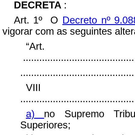
DECRETA
:
Art. 1º O
Decreto nº 9.08
vigorar com as seguintes alte
“Ar
.........................................
..........................................
VI
..........................................
a)
no Supremo Tribu
Superiores;