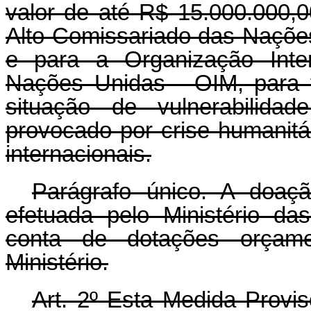
valor de até R$ 15.000.000,0
Alto Comissariado das Naçõ
e para a Organização Inte
Nações Unidas - OIM, para 
situação de vulnerabilidad
provocado por crise humanitá
internacionais.
Parágrafo único. A doaç
efetuada pelo Ministério da
conta de dotações orçamen
Ministério.
Art. 2º Esta Medida Provis