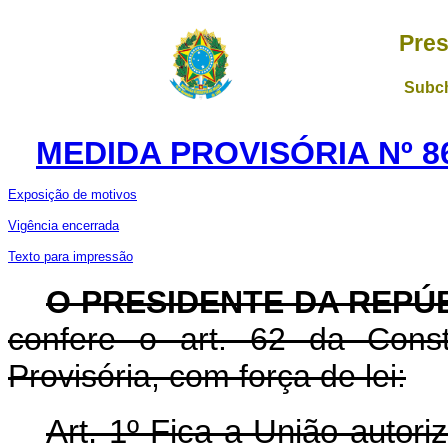
Pres
Subch
MEDIDA PROVISÓRIA Nº 8
Exposição de motivos
Vigência encerrada
Texto para impressão
O PRESIDENTE DA REPÚ
confere o art. 62 da Const
Provisória, com força de lei:
Art. 1º Fica a União autori