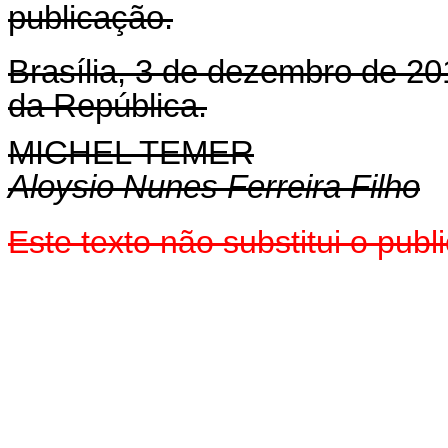
publicação.
Brasília, 3 de dezembro de 20
da República.
MICHEL TEMER
Aloysio Nunes Ferreira Filho
Este texto não substitui o pu