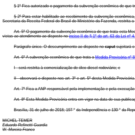
§ 1º Fica autorizado o pagamento da subvenção econômica de que trat
§ 2º Para estar habilitado ao recebimento da subvenção econômica, o
Secretaria da Receita Federal do Brasil do Ministério da Fazenda, restrita 
Art. 5º O pagamento da subvenção econômica de que trata esta Medid
vistas ao atendimento ao disposto no
inciso II do § 1º do art. 63 da Lei n
Parágrafo único. O descumprimento ao disposto no
caput
sujeitará 
Art. 6º A subvenção econômica de que trata a
Medida Provisória nº 
I - será restrita à comercialização de óleo diesel rodoviário; e
II - observará o disposto nos art. 3º e art. 5º desta Medida Provisória
Art. 7º Fica a ANP responsável pela implementação e pela execução 
Art. 8º Esta Medida Provisória entra em vigor na data de sua publica
Brasília, 31 de julho de 2018; 197
º
da Independência e 130
º
da Repú
MICHEL TEMER
Eduardo Refinetti Guardia
W. Moreira Franco