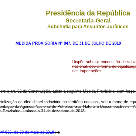
Presidência da República
Secretaria-Geral
Subchefia para Assuntos Jurídicos
MEDIDA PROVISÓRIA Nº 847, DE 31 DE JULHO DE 2018
Dispõe sobre a concessão de subven
nacional, sob a forma de equalizaçã
nas importações.
fere o art. 62 da Constituição, adota a seguinte Medida Provisória, com força d
lização de óleo diesel rodoviário no território nacional, sob a forma de equ
mentação da Agência Nacional do Petróleo, Gás Natural e Biocombustíveis - AN
ida Provisória, limitado a 31 de dezembro de 2018.
a nº 838, de 30 de maio de 2018
; e