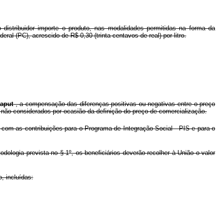
distribuidor importe o produto, nas modalidades permitidas na forma da
ral (PC), acrescido de R$ 0,30 (trinta centavos de real) por litro.
caput
, a compensação das diferenças positivas ou negativas entre o preço
s não considerados por ocasião da definição do preço de comercialização.
com as contribuições para o Programa de Integração Social - PIS e para o
ologia prevista no § 1º, os beneficiários deverão recolher à União o valor
, incluídas: