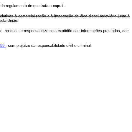
a do regulamento de que trata o
caput
.
lativas à comercialização e à importação de óleo diesel rodoviário junto à
pela União.
e, na qual se responsabilize pela exatidão das informações prestadas, com
1999
, sem prejuízo da responsabilidade civil e criminal.