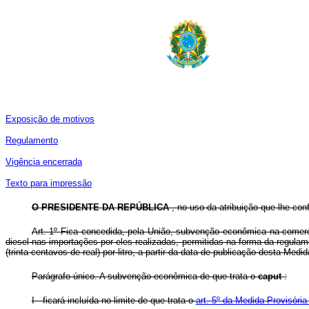
Exposição de motivos
Regulamento
Vigência encerrada
Texto para impressão
O PRESIDENTE DA REPÚBLICA
, no uso da atribuição que lhe con
Art. 1º Fica concedida, pela União, subvenção econômica na comercia
diesel nas importações por eles realizadas, permitidas na forma da regula
(trinta centavos de real) por litro, a partir da data de publicação desta Med
Parágrafo único. A subvenção econômica de que trata o
caput
:
I - ficará incluída no limite de que trata o
art. 5º da Medida Provisóri