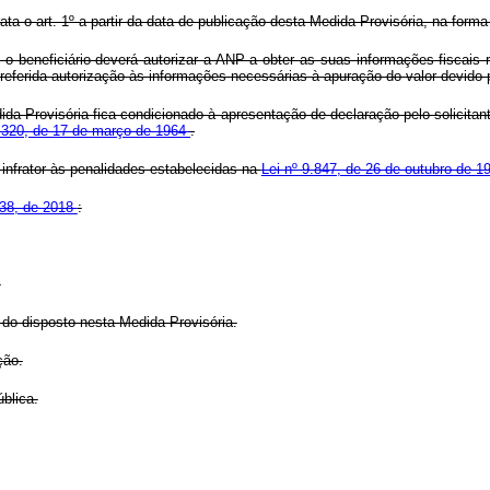
a o art. 1º a partir da data de publicação desta Medida Provisória, na form
 beneficiário deverá autorizar a ANP a obter as suas informações fiscais re
a referida autorização às informações necessárias à apuração do valor devido 
a Provisória fica condicionado à apresentação de declaração pelo solicitant
º 4.320, de 17 de março de 1964
.
o infrator às penalidades estabelecidas na
Lei nº 9.847, de 26 de outubro de 
838, de 2018
:
.
do disposto nesta Medida Provisória.
ção.
blica.