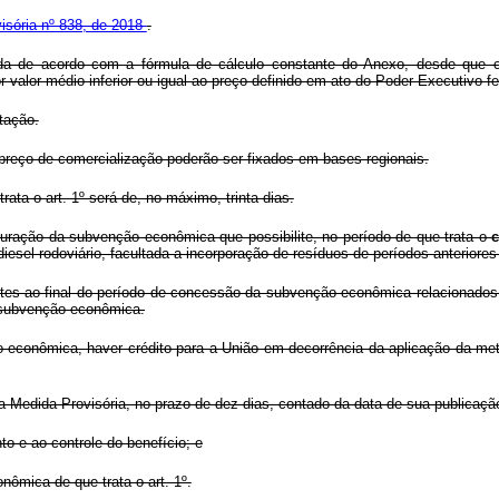
visória nº 838, de 2018
.
da de acordo com a fórmula de cálculo constante do Anexo, desde que o 
alor médio inferior ou igual ao preço definido em ato do Poder Executivo fede
tação.
o preço de comercialização poderão ser fixados em bases regionais.
ata o art. 1º será de, no máximo, trinta dias.
apuração da subvenção econômica que possibilite, no período de que trata o
diesel rodoviário, facultada a incorporação de resíduos de períodos anteriore
ntes ao final do período de concessão da subvenção econômica relacionados 
e subvenção econômica.
econômica, haver crédito para a União em decorrência da aplicação da metod
a Medida Provisória, no prazo de dez dias, contado da data de sua publicação
to e ao controle do benefício; e
ômica de que trata o art. 1º.