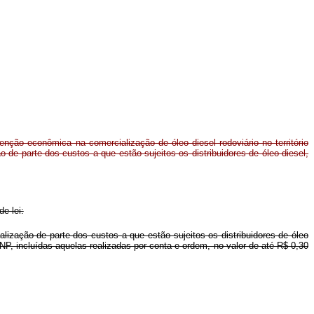
ção econômica na comercialização de óleo diesel rodoviário no território
o de parte dos custos a que estão sujeitos os distribuidores de óleo diesel,
e lei:
alização de parte dos custos a que estão sujeitos os distribuidores de óleo
P, incluídas aquelas realizadas por conta e ordem, no valor de até R$ 0,30