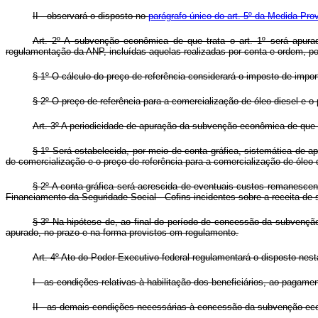
II - observará o disposto no
parágrafo único do art. 5º da Medida Pro
Art. 2º A subvenção econômica de que trata o art. 1º será apura
regulamentação da ANP, incluídas aquelas realizadas por conta e ordem, por v
§ 1º O cálculo do preço de referência considerará o imposto de impor
§ 2º O preço de referência para a comercialização de óleo diesel e 
Art. 3º A periodicidade de apuração da subvenção econômica de que tr
§ 1º Será estabelecida, por meio de conta gráfica, sistemática de 
de comercialização e o preço de referência para a comercialização de óleo 
§ 2º A conta gráfica será acrescida de eventuais custos remanesce
Financiamento da Seguridade Social - Cofins incidentes sobre a receita d
§ 3º Na hipótese de, ao final do período de concessão da subvenção 
apurado, no prazo e na forma previstos em regulamento.
Art. 4º Ato do Poder Executivo federal regulamentará o disposto nest
I - as condições relativas à habilitação dos beneficiários, ao pagamen
II - as demais condições necessárias à concessão da subvenção econ