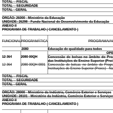
TOTAL – FISCAL
TOTAL – SEGURIDADE
TOTAL - GERAL
ÓRGÃO: 26000 - Ministério da Educação
UNIDADE: 26298 - Fundo Nacional de Desenvolvimento da Educação
ANEXO II
PROGRAMA DE TRABALHO ( CANCELAMENTO )
FUNCIONAL
PROGRAMÁTICA
PROGRAMA/A
2080
Educação de qualidade para todos
OPE
12 364
2080 00QH
Concessão de bolsas no âmbito do Prog
das Instituições de Ensino Superior (Proi
12 364
2080 00QH 0001
Concessão de bolsas no âmbito do Progra
Instituições de Ensino Superior (Proies) - Na
TOTAL – FISCAL
TOTAL – SEGURIDADE
TOTAL - GERAL
ÓRGÃO: 28000 - Ministério da Indústria, Comércio Exterior e Serviços
UNIDADE: 28101 - Ministério da Indústria, Comércio Exterior e Serviço
ANEXO II
PROGRAMA DE TRABALHO ( CANCELAMENTO )