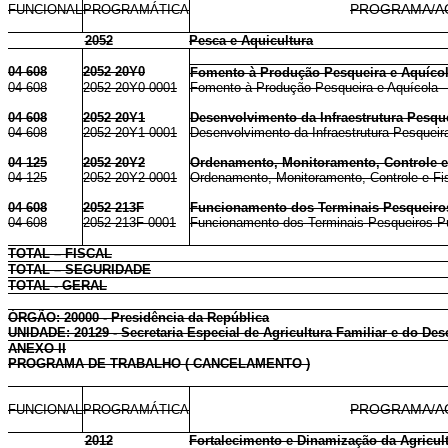
FUNCIONAL
PROGRAMÁTICA
PROGRAMA/A
2052
Pesca e Aquicultura
04 608
2052 20Y0
Fomento à Produção Pesqueira e Aquíco
04 608
2052 20Y0 0001
Fomento à Produção Pesqueira e Aquícola -
04 608
2052 20Y1
Desenvolvimento da Infraestrutura Pesqu
04 608
2052 20Y1 0001
Desenvolvimento da Infraestrutura Pesqueira
04 125
2052 20Y2
Ordenamento, Monitoramento, Controle e 
04 125
2052 20Y2 0001
Ordenamento, Monitoramento, Controle e Fis
04 608
2052 213F
Funcionamento dos Terminais Pesqueiros
04 608
2052 213F 0001
Funcionamento dos Terminais Pesqueiros Púb
TOTAL – FISCAL
TOTAL – SEGURIDADE
TOTAL - GERAL
ÓRGÃO: 20000 - Presidência da República
UNIDADE: 20129 - Secretaria Especial de Agricultura Familiar e do De
ANEXO II
PROGRAMA DE TRABALHO ( CANCELAMENTO )
FUNCIONAL
PROGRAMÁTICA
PROGRAMA/A
2012
Fortalecimento e Dinamização da Agricult