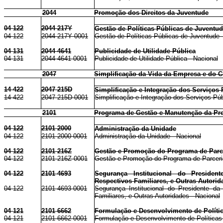
2044
Promoção dos Direitos da Juventude
04 122
2044 217Y
Gestão de Políticas Públicas de Juventu
04 122
2044 217Y 0001
Gestão de Políticas Públicas de Juventude 
04 131
2044 4641
Publicidade de Utilidade Pública
04 131
2044 4641 0001
Publicidade de Utilidade Pública - Nacional
2047
Simplificação da Vida da Empresa e do C
14 422
2047 215D
Simplificação e Integração dos Serviços
14 422
2047 215D 0001
Simplificação e Integração dos Serviços Pú
2101
Programa de Gestão e Manutenção da Pre
04 122
2101 2000
Administração da Unidade
04 122
2101 2000 0001
Administração da Unidade - Nacional
04 122
2101 216Z
Gestão e Promoção do Programa de Parce
04 122
2101 216Z 0001
Gestão e Promoção do Programa de Parceria
04 122
2101 4693
Segurança Institucional do Presiden
Respectivos Familiares, e Outras Autorid
04 122
2101 4693 0001
Segurança Institucional do Presidente da
Familiares, e Outras Autoridades - Nacional
04 121
2101 6662
Formulação e Desenvolvimento de Polític
04 121
2101 6662 0001
Formulação e Desenvolvimento de Políticas 