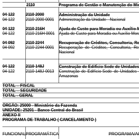
2110
Programa de Gestão e Manutenção do Min
04 122
2110 2000
Administração da Unidade
04 122
2110 2000 0001
Administração da Unidade - Nacional
04 122
2110 216H
Ajuda de Custo para Moradia ou Auxílio-
04 122
2110 216H 0001
Ajuda de Custo para Moradia ou Auxílio-Mor
04 092
2110 2244
Recuperação de Créditos, Consultoria, Re
04 092
2110 2244 0001
Recuperação de Créditos, Consultoria, Re
Nacional
04 122
2110 148J
Construção de Edifício-Sede de Unidade
04 122
2110 148J 0013
Construção de Edifício-Sede de Unidades
Amazonas
TOTAL – FISCAL
TOTAL – SEGURIDADE
TOTAL - GERAL
ÓRGÃO: 25000 - Ministério da Fazenda
UNIDADE: 25201 - Banco Central do Brasil
ANEXO II
PROGRAMA DE TRABALHO ( CANCELAMENTO )
FUNCIONAL
PROGRAMÁTICA
PROGRAMA/A