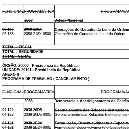
FUNCIONAL
PROGRAMÁTICA
PROGRAMA/A
2058
Defesa Nacional
05 153
2058 218X
Operações de Garantia da Lei e da Orde
05 153
2058 218X 6500
Operações de Garantia da Lei e da Ordem - N
TOTAL – FISCAL
TOTAL – SEGURIDADE
TOTAL - GERAL
ÓRGÃO: 20000 - Presidência da República
UNIDADE: 20101 - Presidência da República
ANEXO II
PROGRAMA DE TRABALHO ( CANCELAMENTO )
FUNCIONAL
PROGRAMÁTICA
PROGRAMA/A
2038
Democracia e Aperfeiçoamento da Gestão
04 122
2038 20D5
Gerenciamento das Relações Institucion
04 122
2038 20D5 0001
Gerenciamento das Relações Institucionais 
04 121
2038 2E24
Formulação, Desenvolvimento e Capacitaç
04 121
2038 2E24 0001
Formulação, Desenvolvimento e Capacitação 