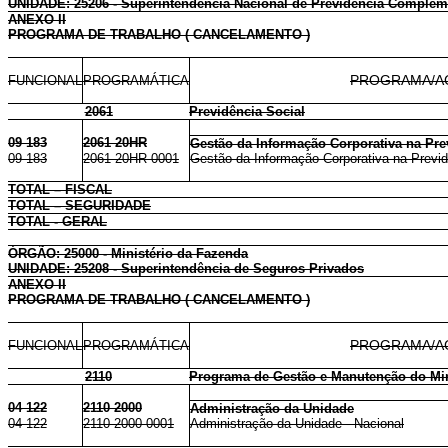
UNIDADE: 25206 - Superintendência Nacional de Previdência Complem
ANEXO II
PROGRAMA DE TRABALHO ( CANCELAMENTO )
FUNCIONAL
PROGRAMÁTICA
PROGRAMA/A
2061
Previdência Social
09 183
2061 20HR
Gestão da Informação Corporativa na Pre
09 183
2061 20HR 0001
Gestão da Informação Corporativa na Previd
TOTAL – FISCAL
TOTAL – SEGURIDADE
TOTAL - GERAL
ÓRGÃO: 25000 - Ministério da Fazenda
UNIDADE: 25208 - Superintendência de Seguros Privados
ANEXO II
PROGRAMA DE TRABALHO ( CANCELAMENTO )
FUNCIONAL
PROGRAMÁTICA
PROGRAMA/A
2110
Programa de Gestão e Manutenção do Min
04 122
2110 2000
Administração da Unidade
04 122
2110 2000 0001
Administração da Unidade - Nacional