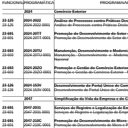
FUNCIONAL
PROGRAMÁTICA
PROGRAMA/A
2024
Comércio Exterior
23 125
2024 2022
Análise de Processos contra Práticas Desl
23 125
2024 2022 0001
Análise de Processos contra Práticas Deslea
23 691
2024 20TT
Promoção do Desenvolvimento do Setor 
23 691
2024 20TT 0001
Promoção do Desenvolvimento do Setor de C
23 693
2024 20TU
Manutenção, Desenvolvimento e Moderniz
23 693
2024 20TU 0001
Manutenção, Desenvolvimento e Moderniz
Nacional
23 693
2024 20ZO
Promoção e Gestão do Comércio Exterio
23 693
2024 20ZO 0001
Promoção e Gestão do Comércio Exterior - 
23 126
2024 153V
Desenvolvimento do Portal Único de Comé
23 126
2024 153V 0001
Desenvolvimento do Portal Único de Comérci
2047
Simplificação da Vida da Empresa e do C
23 691
2047 2031
Serviços de Registro e Legalização de E
23 691
2047 2031 0001
Serviços de Registro e Legalização de Empr
23 691
2047 210C
Promoção do Desenvolvimento de Micro 
23 691
2047 210C 0001
Promoção do Desenvolvimento de Micro e P