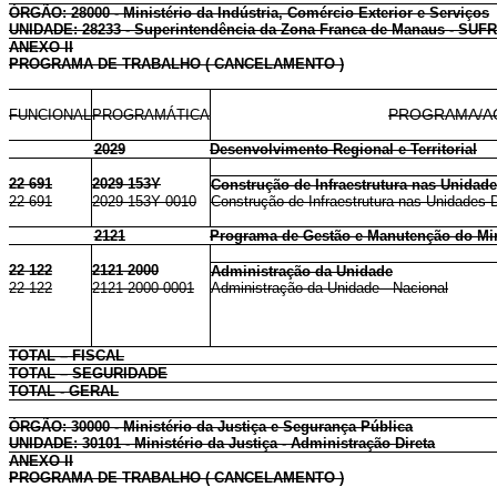
ÓRGÃO: 28000 - Ministério da Indústria, Comércio Exterior e Serviços
UNIDADE: 28233 - Superintendência da Zona Franca de Manaus - SU
ANEXO II
PROGRAMA DE TRABALHO ( CANCELAMENTO )
FUNCIONAL
PROGRAMÁTICA
PROGRAMA/A
2029
Desenvolvimento Regional e Territorial
22 691
2029 153Y
Construção de Infraestrutura nas Unidad
22 691
2029 153Y 0010
Construção de Infraestrutura nas Unidades 
2121
Programa de Gestão e Manutenção do Mini
22 122
2121 2000
Administração da Unidade
22 122
2121 2000 0001
Administração da Unidade - Nacional
TOTAL – FISCAL
TOTAL – SEGURIDADE
TOTAL - GERAL
ÓRGÃO: 30000 - Ministério da Justiça e Segurança Pública
UNIDADE: 30101 - Ministério da Justiça - Administração Direta
ANEXO II
PROGRAMA DE TRABALHO ( CANCELAMENTO )