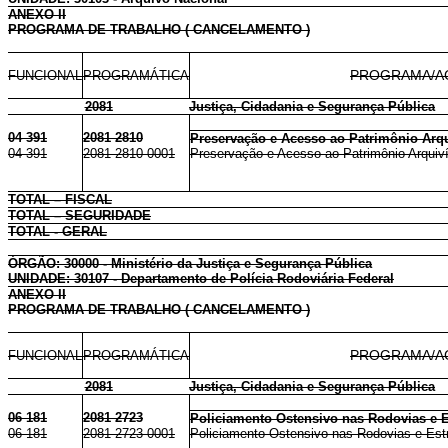
ANEXO II
PROGRAMA DE TRABALHO ( CANCELAMENTO )
FUNCIONAL
PROGRAMÁTICA
PROGRAMA/A
2081
Justiça, Cidadania e Segurança Pública
04 391
2081 2810
Preservação e Acesso ao Patrimônio Arqu
04 391
2081 2810 0001
Preservação e Acesso ao Patrimônio Arquiví
TOTAL – FISCAL
TOTAL – SEGURIDADE
TOTAL - GERAL
ÓRGÃO: 30000 - Ministério da Justiça e Segurança Pública
UNIDADE: 30107 - Departamento de Polícia Rodoviária Federal
ANEXO II
PROGRAMA DE TRABALHO ( CANCELAMENTO )
FUNCIONAL
PROGRAMÁTICA
PROGRAMA/A
2081
Justiça, Cidadania e Segurança Pública
06 181
2081 2723
Policiamento Ostensivo nas Rodovias e E
06 181
2081 2723 0001
Policiamento Ostensivo nas Rodovias e Estr