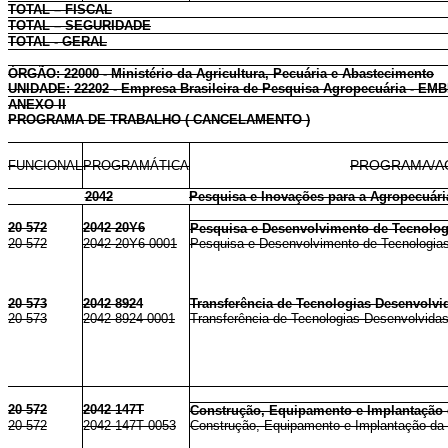
TOTAL – FISCAL
TOTAL – SEGURIDADE
TOTAL - GERAL
ÓRGÃO: 22000 - Ministério da Agricultura, Pecuária e Abastecimento
UNIDADE: 22202 - Empresa Brasileira de Pesquisa Agropecuária - E
ANEXO II
PROGRAMA DE TRABALHO ( CANCELAMENTO )
FUNCIONAL
PROGRAMÁTICA
PROGRAMA/A
2042
Pesquisa e Inovações para a Agropecuári
20 572
2042 20Y6
Pesquisa e Desenvolvimento de Tecnolog
20 572
2042 20Y6 0001
Pesquisa e Desenvolvimento de Tecnologias 
20 573
2042 8924
Transferência de Tecnologias Desenvolvi
20 573
2042 8924 0001
Transferência de Tecnologias Desenvolvidas
20 572
2042 147T
Construção, Equipamento e Implantação
20 572
2042 147T 0053
Construção, Equipamento e Implantação da 