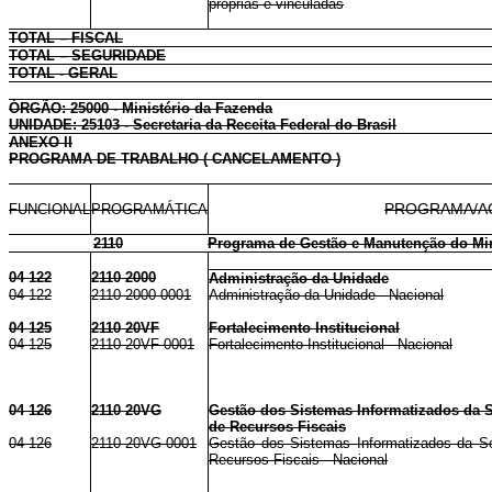
próprias e vinculadas
TOTAL – FISCAL
TOTAL – SEGURIDADE
TOTAL - GERAL
ÓRGÃO: 25000 - Ministério da Fazenda
UNIDADE: 25103 - Secretaria da Receita Federal do Brasil
ANEXO II
PROGRAMA DE TRABALHO ( CANCELAMENTO )
FUNCIONAL
PROGRAMÁTICA
PROGRAMA/A
2110
Programa de Gestão e Manutenção do Min
04 122
2110 2000
Administração da Unidade
04 122
2110 2000 0001
Administração da Unidade - Nacional
04 125
2110 20VF
Fortalecimento Institucional
04 125
2110 20VF 0001
Fortalecimento Institucional - Nacional
04 126
2110 20VG
Gestão dos Sistemas Informatizados da S
de Recursos Fiscais
04 126
2110 20VG 0001
Gestão dos Sistemas Informatizados da Sec
Recursos Fiscais - Nacional