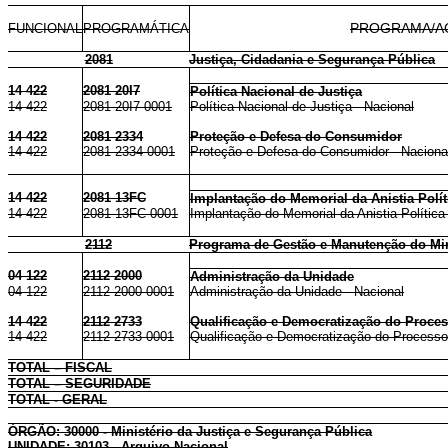
FUNCIONAL
PROGRAMÁTICA
PROGRAMA/A
2081
Justiça, Cidadania e Segurança Pública
14 422
2081 20I7
Política Nacional de Justiça
14 422
2081 20I7 0001
Política Nacional de Justiça - Nacional
14 422
2081 2334
Proteção e Defesa do Consumidor
14 422
2081 2334 0001
Proteção e Defesa do Consumidor - Naciona
14 422
2081 13FC
Implantação do Memorial da Anistia Polít
14 422
2081 13FC 0001
Implantação do Memorial da Anistia Política 
2112
Programa de Gestão e Manutenção do Mini
04 122
2112 2000
Administração da Unidade
04 122
2112 2000 0001
Administração da Unidade - Nacional
14 422
2112 2733
Qualificação e Democratização do Proces
14 422
2112 2733 0001
Qualificação e Democratização do Processo 
TOTAL – FISCAL
TOTAL – SEGURIDADE
TOTAL - GERAL
ÓRGÃO: 30000 - Ministério da Justiça e Segurança Pública
UNIDADE: 30103 - Arquivo Nacional