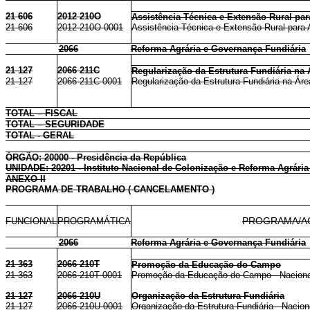
21 606
2012 210O
Assistência Técnica e Extensão Rural par
21 606
2012 210O 0001
Assistência Técnica e Extensão Rural para Ag
2066
Reforma Agrária e Governança Fundiária
21 127
2066 211C
Regularização da Estrutura Fundiária na 
21 127
2066 211C 0001
Regularização da Estrutura Fundiária na Áre
TOTAL – FISCAL
TOTAL – SEGURIDADE
TOTAL - GERAL
ÓRGÃO: 20000 - Presidência da República
UNIDADE: 20201 - Instituto Nacional de Colonização e Reforma Agrária
ANEXO II
PROGRAMA DE TRABALHO ( CANCELAMENTO )
FUNCIONAL
PROGRAMÁTICA
PROGRAMA/A
2066
Reforma Agrária e Governança Fundiária
21 363
2066 210T
Promoção da Educação do Campo
21 363
2066 210T 0001
Promoção da Educação do Campo - Naciona
21 127
2066 210U
Organização da Estrutura Fundiária
21 127
2066 210U 0001
Organização da Estrutura Fundiária - Nacion