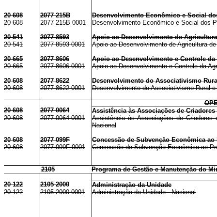
20 608
2077 215B
Desenvolvimento Econômico e Social dos
20 608
2077 215B 0001
Desenvolvimento Econômico e Social dos Pr
20 541
2077 8593
Apoio ao Desenvolvimento de Agricultur
20 541
2077 8593 0001
Apoio ao Desenvolvimento de Agricultura d
20 665
2077 8606
Apoio ao Desenvolvimento e Controle da 
20 665
2077 8606 0001
Apoio ao Desenvolvimento e Controle da Agri
20 608
2077 8622
Desenvolvimento do Associativismo Rura
20 608
2077 8622 0001
Desenvolvimento do Associativismo Rural e 
OPE
20 608
2077 0064
Assistência às Associações de Criadores d
20 608
2077 0064 0001
Assistência às Associações de Criadores d
Nacional
20 608
2077 099F
Concessão de Subvenção Econômica ao Pr
20 608
2077 099F 0001
Concessão de Subvenção Econômica ao Prêmi
2105
Programa de Gestão e Manutenção do Mini
20 122
2105 2000
Administração da Unidade
20 122
2105 2000 0001
Administração da Unidade - Nacional