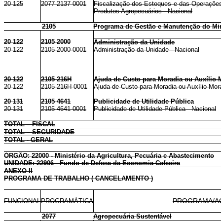
20 125
2077 2137 0001
Fiscalização dos Estoques e das Operações
Produtos Agropecuários - Nacional
2105
Programa de Gestão e Manutenção do Mini
20 122
2105 2000
Administração da Unidade
20 122
2105 2000 0001
Administração da Unidade - Nacional
20 122
2105 216H
Ajuda de Custo para Moradia ou Auxílio-
20 122
2105 216H 0001
Ajuda de Custo para Moradia ou Auxílio-Mor
20 131
2105 4641
Publicidade de Utilidade Pública
20 131
2105 4641 0001
Publicidade de Utilidade Pública - Nacional
TOTAL – FISCAL
TOTAL – SEGURIDADE
TOTAL - GERAL
ÓRGÃO: 22000 - Ministério da Agricultura, Pecuária e Abastecimento
UNIDADE: 22906 - Fundo de Defesa da Economia Cafeeira
ANEXO II
PROGRAMA DE TRABALHO ( CANCELAMENTO )
FUNCIONAL
PROGRAMÁTICA
PROGRAMA/A
2077
Agropecuária Sustentável