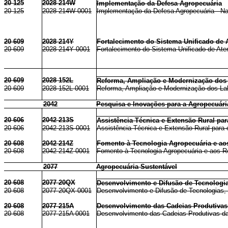
20 125
2028 214W
Implementação da Defesa Agropecuária
20 125
2028 214W 0001
Implementação da Defesa Agropecuária - Na
20 609
2028 214Y
Fortalecimento do Sistema Unificado de
20 609
2028 214Y 0001
Fortalecimento do Sistema Unificado de At
20 609
2028 152L
Reforma, Ampliação e Modernização dos 
20 609
2028 152L 0001
Reforma, Ampliação e Modernização dos Labo
2042
Pesquisa e Inovações para a Agropecuári
20 606
2042 213S
Assistência Técnica e Extensão Rural par
20 606
2042 213S 0001
Assistência Técnica e Extensão Rural para o
20 608
2042 214Z
Fomento à Tecnologia Agropecuária e ao
20 608
2042 214Z 0001
Fomento à Tecnologia Agropecuária e aos R
2077
Agropecuária Sustentável
20 608
2077 20QX
Desenvolvimento e Difusão de Tecnologia
20 608
2077 20QX 0001
Desenvolvimento e Difusão de Tecnologias, E
20 608
2077 215A
Desenvolvimento das Cadeias Produtivas
20 608
2077 215A 0001
Desenvolvimento das Cadeias Produtivas da