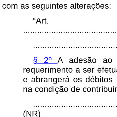
com as seguintes alterações:
“Ar
........................................
...................................
§ 2º
A adesão ao 
requerimento a ser efet
e abrangerá os débitos i
na condição de contribui
...................................
(NR)