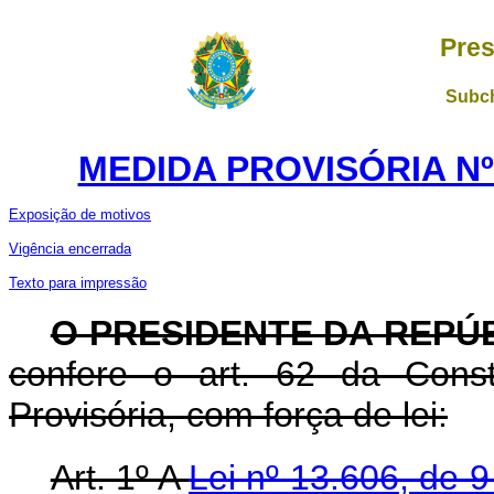
Pres
Subch
MEDIDA PROVISÓRIA Nº 
Exposição de motivos
Vigência encerrada
Texto para impressão
O PRESIDENTE DA REPÚ
confere o art. 62 da Const
Provisória, com força de lei:
Art. 1º A
Lei nº 13.606, de 