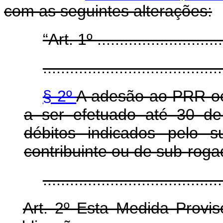
com as seguintes alterações:
“Art. 1º .............................
........................................
§ 2º
A adesão ao PRR oc
a ser efetuado até 30 d
débitos indicados pelo s
contribuinte ou de sub-roga
......................................
Art. 2º Esta Medida Provis