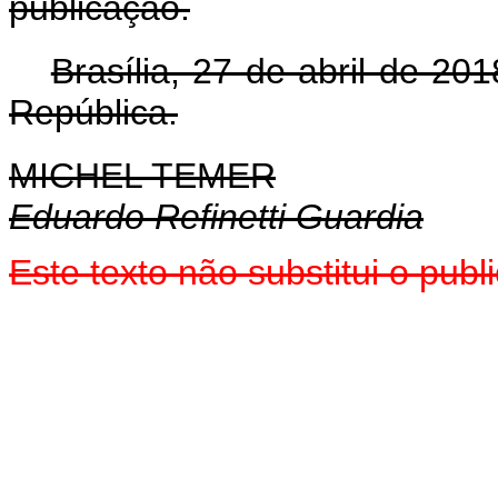
publicação.
Brasília, 27 de abril de 2
República.
MICHEL TEMER
Eduardo Refinetti Guardia
Este texto não substitui o pu