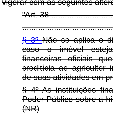
vigorar com as seguintes alter
"Art. 38 .............................
........................................
§ 3º
Não se aplica o di
caso o imóvel esteja 
financeiras oficiais q
creditícia ao agricultor
de suas atividades em pro
§ 4º As instituições fin
Poder Público sobre a hi
(NR)