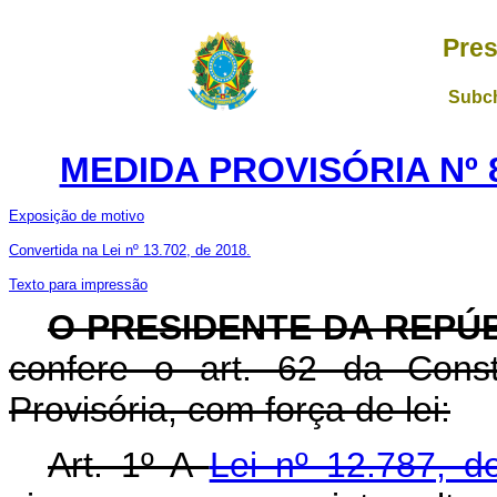
Pres
Subch
MEDIDA PROVISÓRIA Nº 8
Exposição de motivo
Convertida na Lei nº 13.702, de 2018.
Texto para impressão
O
PRESIDENTE DA REPÚ
confere o art. 62 da Const
Provisória, com força de lei:
Art. 1º A
Lei nº 12.787, 