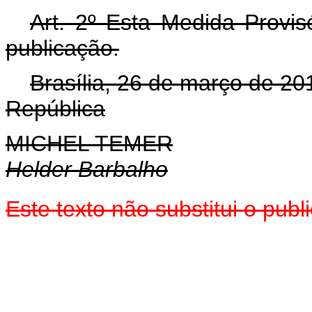
Art. 2º Esta Medida Provis
publicação.
Brasília, 26 de março de 20
República
MICHEL TEMER
Helder Barbalho
Este texto não substitui o pu