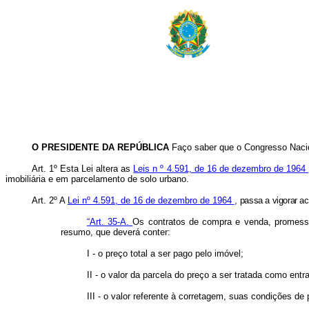
O PRESIDENTE DA REPÚBLICA
Faço saber que o Congresso Nacio
Art. 1º Esta Lei altera as
Leis n
º
4.591, de 16 de dezembro de 1964
imobiliária e em parcelamento de solo urbano.
Art. 2º A
Lei nº 4.591, de 16 de dezembro de 1964
,
passa a vigorar ac
“Art. 35-A.
Os contratos de compra e venda, promessa
resumo, que deverá conter:
I - o preço total a ser pago pelo imóvel;
II - o valor da parcela do preço a ser tratada como ent
III - o valor referente à corretagem, suas condições de