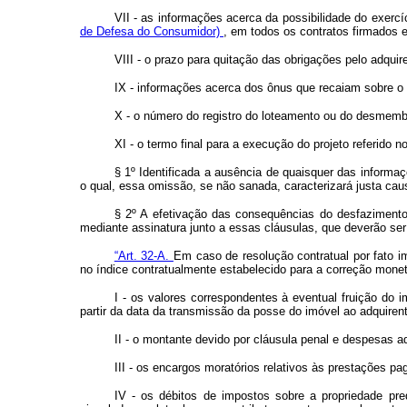
VII - as informações acerca da possibilidade do exercí
de Defesa do Consumidor)
, em todos os contratos firmados 
VIII - o prazo para quitação das obrigações pelo adquir
IX - informações acerca dos ônus que recaiam sobre o 
X - o número do registro do loteamento ou do desmembra
XI - o termo final para a execução do projeto referido n
§ 1º Identificada a ausência de quaisquer das informa
o qual, essa omissão, se não sanada, caracterizará justa caus
§ 2º A efetivação das consequências do desfaziment
mediante assinatura junto a essas cláusulas, que deverão se
“Art. 32-A.
Em caso de resolução contratual por fato im
no índice contratualmente estabelecido para a correção mone
I - os valores correspondentes à eventual fruição do 
partir da data da transmissão da posse do imóvel ao adquirente
II - o montante devido por cláusula penal e despesas a
III - os encargos moratórios relativos às prestações 
IV - os débitos de impostos sobre a propriedade predi