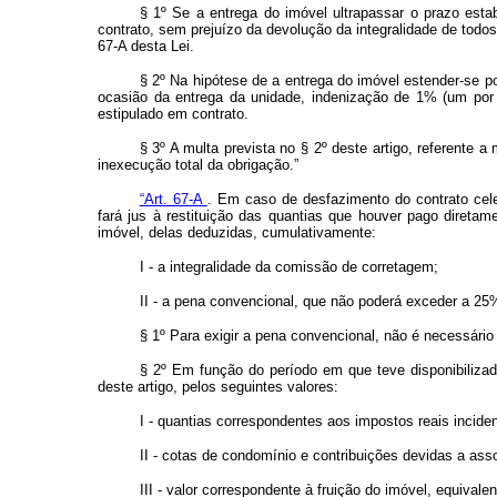
§ 1º Se a entrega do imóvel ultrapassar o prazo est
contrato, sem prejuízo da devolução da integralidade de todos
67-A desta Lei.
§ 2º Na hipótese de a entrega do imóvel estender-se po
ocasião da entrega da unidade, indenização de 1% (um por 
estipulado em contrato.
§ 3º A multa prevista no § 2º deste artigo, referente
inexecução total da obrigação.”
“Art. 67-A
. Em caso de desfazimento do contrato cele
fará jus à restituição das quantias que houver pago direta
imóvel, delas deduzidas, cumulativamente:
I - a integralidade da comissão de corretagem;
II - a pena convencional, que não poderá exceder a 25%
§ 1º Para exigir a pena convencional, não é necessário 
§ 2º Em função do período em que teve disponibilizad
deste artigo, pelos seguintes valores:
I - quantias correspondentes aos impostos reais incide
II - cotas de condomínio e contribuições devidas a as
III - valor correspondente à fruição do imóvel, equival