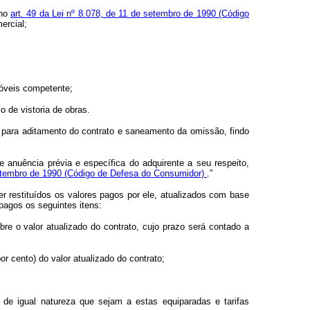
 no
art. 49 da Lei nº 8.078, de 11 de setembro de 1990 (Código
ercial;
móveis competente;
o de vistoria de obras.
as para aditamento do contrato e saneamento da omissão, findo
e anuência prévia e específica do adquirente a seu respeito,
 setembro de 1990 (Código de Defesa do Consumidor)
.”
er restituídos os valores pagos por ele, atualizados com base
pagos os seguintes itens:
bre o valor atualizado do contrato, cujo prazo será contado a
por
cento)
do
valor
atualizado
do contrato;
as de igual natureza que sejam a estas equiparadas e tarifas