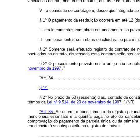
vinculadas ao lote, bem como tributos, custas e emolumentos 
V - a comissão de corretagem, desde que integrada ao 
§ 1º O pagamento da restituição ocorrerá em até 12 (do
I - em loteamentos com obras em andamento: no prazo 
II - em loteamentos com obras concluídas: no prazo má
§ 2º Somente será efetuado registro do contrato de n
pactuadas no distrato, dispensada essa comprovação nos casos
§ 3º O procedimento previsto neste artigo não se apl
novembro de 1997
.”
“Art. 34. ....................................................................
§ 1º
.........................................................................
§ 2º No prazo de 60 (sessenta) dias, contado da consti
termos da
Lei nº 9.514, de 20 de novembro de 1997
.” (NR)
“Art. 35.
Se ocorrer o cancelamento do registro por ina
mencionará esse fato e a quantia paga no ato do cancelam
comprovação do pagamento da parcela única ou da primeira par
em dinheiro à sua disposição no registro de imóveis.
................................................................................