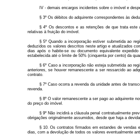
IV - demais encargos incidentes sobre o imóvel e despe
§ 3º Os débitos do adquirente correspondentes às dedu
§ 4º Os descontos e as retenções de que trata este a
relativas à fruição do imóvel.
§ 5º Quando a incorporação estiver submetida ao regim
deduzidos os valores descritos neste artigo e atualizados co
dias após o habite-se ou documento equivalente expedido 
estabelecida até o limite de 50% (cinquenta por cento) da qua
§ 6º Caso a incorporação não esteja submetida ao reg
anteriores, se houver remanescente a ser ressarcido ao adq
contrato.
§ 7º Caso ocorra a revenda da unidade antes de transco
revenda.
§ 8º O valor remanescente a ser pago ao adquirente no
do preço do imóvel.
§ 9º Não incidirá a cláusula penal contratualmente pre
obrigações originalmente assumidos, desde que haja a devida
§ 10. Os contratos firmados em estandes de vendas e f
dias, com a devolução de todos os valores eventualmente ant