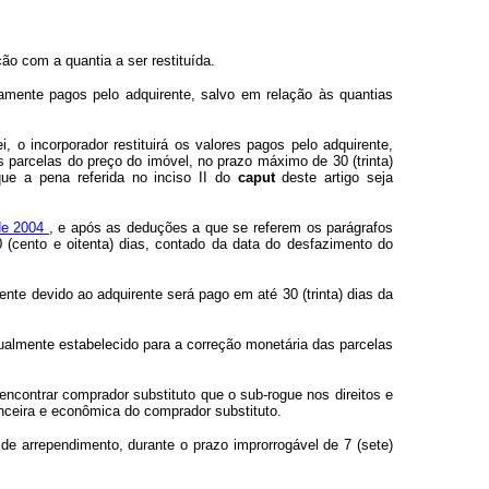
o com a quantia a ser restituída.
vamente pagos pelo adquirente, salvo em relação às quantias
 o incorporador restituirá os valores pagos pelo adquirente,
s parcelas do preço do imóvel, no prazo máximo de 30 (trinta)
que a pena referida no inciso II do
caput
deste artigo seja
 de 2004
, e após as deduções a que se referem os parágrafos
 (cento e oitenta) dias, contado da data do desfazimento do
ente devido ao adquirente será pago em até 30 (trinta) dias da
tualmente estabelecido para a correção monetária das parcelas
encontrar comprador substituto que o sub-rogue nos direitos e
nceira e econômica do comprador substituto.
de arrependimento, durante o prazo improrrogável de 7 (sete)