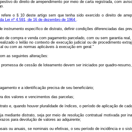
pestivo do direito de arrependimento por meio de carta registrada, com av
go.
refere o § 10 deste artigo sem que tenha sido exercido o direito de arrep
2 da Lei nº 4.591, de 16 de dezembro de 1964
.
instrumento específico de distrato, definir condições diferenciadas das prev
ntrato de compra e venda com pagamento parcelado, com ou sem garantia rea
ealizado o leilão no contexto de execução judicial ou de procedimento extraj
cial ou com as normas aplicáveis à execução em geral.”
com as seguintes alterações:
promessa de cessão de loteamento devem ser iniciados por quadro-resumo, q
pagamento e a identificação precisa de seu beneficiário;
ara dos valores e vencimentos das parcelas;
ntrato e, quando houver pluralidade de índices, o período de aplicação de cad
a mediante distrato, seja por meio de resolução contratual motivada por i
prazos para devolução de valores ao adquirente;
sais ou anuais, se nominais ou efetivas, o seu período de incidência e o si