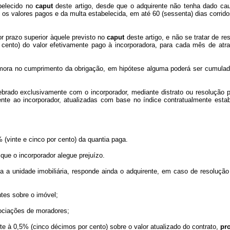
abelecido no
caput
deste artigo, desde que o adquirente não tenha dado ca
 os valores pagos e da multa estabelecida, em até 60 (sessenta) dias corrido
r prazo superior àquele previsto no
caput
deste artigo, e não se tratar de r
cento) do valor efetivamente pago à incorporadora, para cada mês de atr
 a mora no cumprimento da obrigação, em hipótese alguma poderá ser cumulada
brado exclusivamente com o incorporador, mediante distrato ou resolução p
mente ao incorporador, atualizadas com base no índice contratualmente esta
 (vinte e cinco por cento) da quantia paga.
que o incorporador alegue prejuízo.
a a unidade imobiliária, responde ainda o adquirente, em caso de resolução
ntes sobre o imóvel;
sociações de moradores;
ente à 0,5% (cinco décimos por cento) sobre o valor atualizado do contrato,
pro