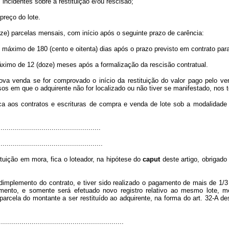
incidentes sobre a restituição e/ou rescisão;
preço do lote.
ze) parcelas mensais, com início após o seguinte prazo de carência:
máximo de 180 (cento e oitenta) dias após o prazo previsto em contrato par
ximo de 12 (doze) meses após a formalização da rescisão contratual.
ova venda se for comprovado o início da restituição do valor pago pelo ven
 em que o adquirente não for localizado ou não tiver se manifestado, nos te
ica aos contratos e escrituras de compra e venda de lote sob a modalidade
.................................................
...................................................
tuição em mora, fica o loteador, na hipótese do
caput
deste artigo, obrigado 
dimplemento do contrato, e tiver sido realizado o pagamento de mais de 1/3 (
ento, e somente será efetuado novo registro relativo ao mesmo lote, me
cela do montante a ser restituído ao adquirente, na forma do art. 32-A dest
.............................................................