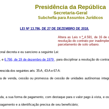
Presidência da República
Secretaria-Geral
Subchefia para Assuntos Jurídicos
LEI Nº 13.786, DE 27 DE DEZEMBRO DE 2018.
Altera as Leis n
º
4.591, de 16 de 
resolução do contrato por inadimple
parcelamento de solo urbano.
nal decreta e eu sanciono a seguinte Lei:
, e
6.766, de 19 de dezembro de 1979
, para disciplinar a resolução do cont
rescida dos seguintes arts. 35-A, 43-A e 67-A:
 de venda, cessão ou promessa de cessão de unidades autônomas integrant
rada, a sua forma de pagamento, com destaque para o valor pago à vista, e os 
 pagamento e a identificação precisa de seu beneficiário;