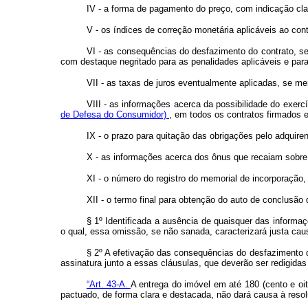
IV - a forma de pagamento do preço, com indicação cla
V - os índices de correção monetária aplicáveis ao con
VI - as consequências do desfazimento do contrato, sej
com destaque negritado para as penalidades aplicáveis e para
VII - as taxas de juros eventualmente aplicadas, se me
VIII - as informações acerca da possibilidade do exercí
de Defesa do Consumidor)
, em todos os contratos firmados 
IX - o prazo para quitação das obrigações pelo adquire
X - as informações acerca dos ônus que recaiam sobre 
XI - o número do registro do memorial de incorporação, 
XII - o termo final para obtenção do auto de conclusão d
§ 1º Identificada a ausência de quaisquer das informa
o qual, essa omissão, se não sanada, caracterizará justa caus
§ 2º A efetivação das consequências do desfazimento d
assinatura junto a essas cláusulas, que deverão ser redigida
“Art. 43-A.
A entrega do imóvel em até 180 (cento e oi
pactuado, de forma clara e destacada, não dará causa à resol