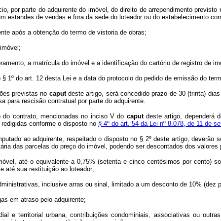
cio, por parte do adquirente do imóvel, do direito de arrependimento previsto
em estandes de vendas e fora da sede do loteador ou do estabelecimento com
ente após a obtenção do termo de vistoria de obras;
imóvel;
mento, a matrícula do imóvel e a identificação do cartório de registro de i
o § 1º do art. 12 desta Lei e a data do protocolo do pedido de emissão do term
ções previstas no
caput
deste artigo, será concedido prazo de 30 (trinta) di
a para rescisão contratual por parte do adquirente.
o do contrato, mencionadas no inciso V do
caput
deste artigo, dependerá d
r redigidas conforme o disposto no
§ 4º do art. 54 da Lei nº 8.078, de 11 de
putado ao adquirente, respeitado o disposto no § 2º deste artigo, deverão s
tária das parcelas do preço do imóvel, podendo ser descontados dos valores 
imóvel, até o equivalente a 0,75% (setenta e cinco centésimos por cento) so
 até sua restituição ao loteador;
dministrativas,
inclusive
arras
ou
sinal,
limitado
a um desconto
de
10%
(dez
pagas em
atraso
pelo
adquirente;
al e territorial urbana, contribuições condominiais, associativas ou outr