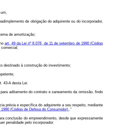
a um;
inadimplemento de obrigação do adquirente ou do incorporador,
stema de amortização;
 no
art. 49 da Lei nº 8.078, de 11 de setembro de 1990 (Código
 comercial;
o destinado à construção do investimento;
mpetente;
t. 43-A desta Lei.
as para aditamento do contrato e saneamento da omissão, findo
cia prévia e específica do adquirente a seu respeito, mediante
 de 1990 (Código de Defesa do Consumidor)
.”
a para conclusão do empreendimento, desde que expressamente
er penalidade pelo incorporador.