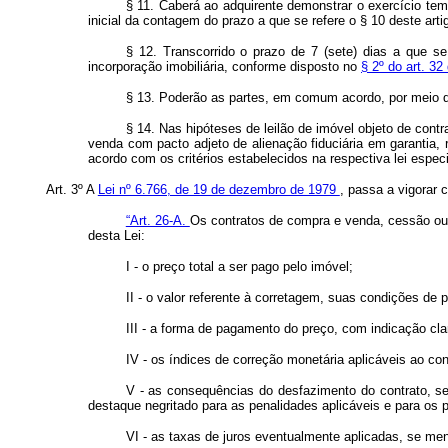
§ 11. Caberá ao adquirente demonstrar o exercício tem
inicial da contagem do prazo a que se refere o § 10 deste arti
§ 12. Transcorrido o prazo de 7 (sete) dias a que se 
incorporação imobiliária, conforme disposto no
§ 2º do art. 3
§ 13. Poderão as partes, em comum acordo, por meio de 
§ 14. Nas hipóteses de leilão de imóvel objeto de co
venda com pacto adjeto de alienação fiduciária em garantia, r
acordo com os critérios estabelecidos na respectiva lei espe
Art. 3º A
Lei nº 6.766, de 19 de dezembro de 1979
, passa a vigorar 
“Art. 26-A.
Os contratos de compra e venda, cessão ou 
desta Lei:
I - o preço total a ser pago pelo imóvel;
II - o valor referente à corretagem, suas condições de 
III - a forma de pagamento do preço, com indicação cl
IV - os índices de correção monetária aplicáveis ao co
V - as consequências do desfazimento do contrato, sej
destaque negritado para as penalidades aplicáveis e para os 
VI - as taxas de juros eventualmente aplicadas, se men