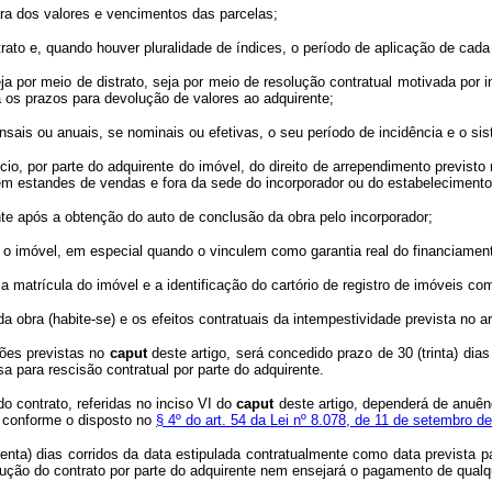
ra dos valores e vencimentos das parcelas;
trato e, quando houver pluralidade de índices, o período de aplicação de cad
a por meio de distrato, seja por meio de resolução contratual motivada por 
 os prazos para devolução de valores ao adquirente;
nsais ou anuais, se nominais ou efetivas, o seu período de incidência e o si
cio, por parte do adquirente do imóvel, do direito de arrependimento previsto
em estandes de vendas e fora da sede do incorporador ou do estabelecimento
nte após a obtenção do auto de conclusão da obra pelo incorporador;
o imóvel, em especial quando o vinculem como garantia real do financiament
a matrícula do imóvel e a identificação do cartório de registro de imóveis co
a obra (habite-se) e os efeitos contratuais da intempestividade prevista no ar
ções previstas no
caput
deste artigo, será concedido prazo de 30 (trinta) di
a para rescisão contratual por parte do adquirente.
o contrato, referidas no inciso VI do
caput
deste artigo, dependerá de anuên
s conforme o disposto no
§ 4º do art. 54 da Lei nº 8.078, de 11 de setembro
tenta) dias corridos da data estipulada contratualmente como data previst
ução do contrato por parte do adquirente nem ensejará o pagamento de qualqu