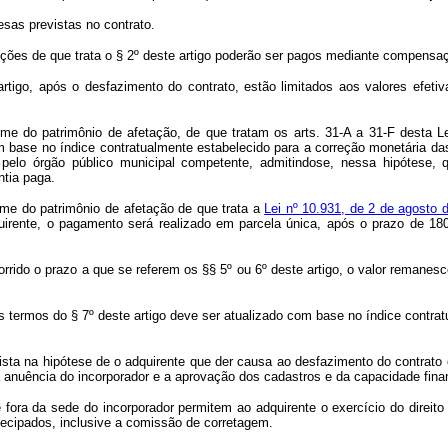
sas previstas no contrato.
ções de que trata o § 2º deste artigo poderão ser pagos mediante compensaçã
rtigo, após o desfazimento do contrato, estão limitados aos valores efeti
e do patrimônio de afetação, de que tratam os arts. 31-A a 31-F desta Lei,
m base no índice contratualmente estabelecido para a correção monetária da
pelo órgão público municipal competente, admitindo­se, nessa hipótese, 
ntia paga.
ime do patrimônio de afetação de que trata a
Lei nº 10.931, de 2 de agosto
uirente, o pagamento será realizado em parcela única, após o prazo de 180
rrido o prazo a que se referem os §§ 5º ou 6º deste artigo, o valor remanesc
s termos do § 7º deste artigo deve ser atualizado com base no índice contra
vista na hipótese de o adquirente que der causa ao desfazimento do contrato 
 anuência do incorporador e a aprovação dos cadastros e da capacidade fina
ora da sede do incorporador permitem ao adquirente o exercício do direito 
ecipados, inclusive a comissão de corretagem.