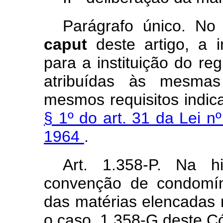
Parágrafo único. No 
caput
deste artigo, a i
para a instituição do re
atribuídas às mesma
mesmos requisitos indi
§ 1º do art. 31 da Lei 
1964
.
Art. 1.358-P. Na h
convenção de condomíni
das matérias elencadas n
o caso, 1.358-G deste C